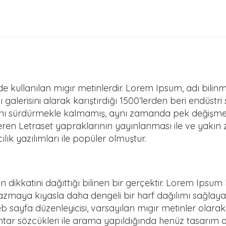
inde kullanılan mıgır metinlerdir. Lorem Ipsum, adı bili
galerisini alarak karıştırdığı 1500’lerden beri endüstri
ığını sürdürmekle kalmamış, aynı zamanda pek değişmede
çeren Letraset yapraklarının yayınlanması ile ve yak
ık yazılımları ile popüler olmuştur.
n dikkatini dağıttığı bilinen bir gerçektir. Lorem Ipsu
azmaya kıyasla daha dengeli bir harf dağılımı sağlaya
b sayfa düzenleyicisi, varsayılan mıgır metinler olar
ar sözcükleri ile arama yapıldığında henüz tasarım 