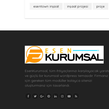
esentown inşaat
inşaat projesi
proje
EsenKurumsal, tüm ihtiyaçlarınızı karşılayacak yaratı
ve güçlü bir kurumsal wordpress temasıdır. Firmanız
için gereken tüm modüller kolayca sitenizi
oluşturmanız için tasarlandı..