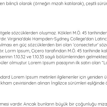
en bilinçli olarak (örneğin mizah katılarak), çeşitli sürümle
tgele sözcüklerden oluşmaz. Kökleri M.Ö. 45 tarihinde
rdır. Virginia’daki Hampden-Sydney College’dan Latinc
ması en güç sözcüklerden biri olan ‘consectetur’ sözc
tır. Lorm Ipsum, Çiçero tarafından M.Ö. 45 tarihinde 
erinin 1.10.32 ve 1.10.33 sayılı bölümlerinden gelmekted
r olmuştur. Lorem Ipsum pasajının ilk satırı olan “Lor
dard Lorem Ipsum metinleri ilgilenenler için yeniden üre
ackham çevirisinden alınan İngilizce sürümleri eşliğinde
emesi vardır. Ancak bunların büyük bir çoğunluğu miza