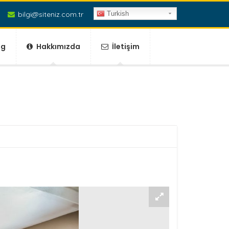
bilgi@siteniz.com.tr
Turkish
og
Hakkımızda
İletişim