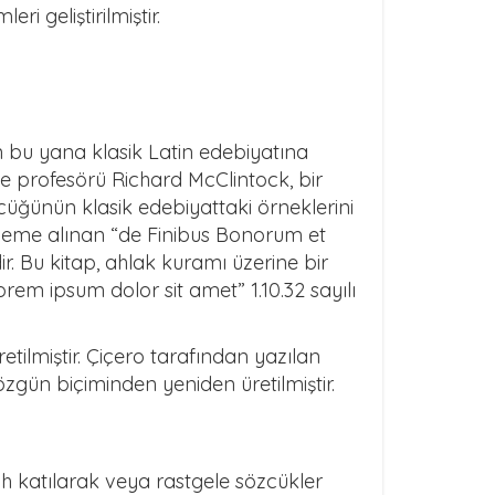
ri geliştirilmiştir.
n bu yana klasik Latin edebiyatına
e profesörü Richard McClintock, bir
üğünün klasik edebiyattaki örneklerini
kaleme alınan “de Finibus Bonorum et
ir. Bu kitap, ahlak kuramı üzerine bir
em ipsum dolor sit amet” 1.10.32 sayılı
tilmiştir. Çiçero tarafından yazılan
 özgün biçiminden yeniden üretilmiştir.
h katılarak veya rastgele sözcükler