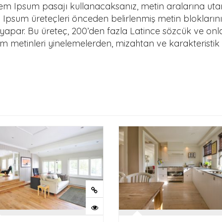
Lorem Ipsum pasajı kullanacaksanız, metin aralarına ut
 Ipsum üreteçleri önceden belirlenmiş metin bloklarını 
apar. Bu üreteç, 200’den fazla Latince sözcük ve onlar
sum metinleri yinelemelerden, mizahtan ve karakteristi