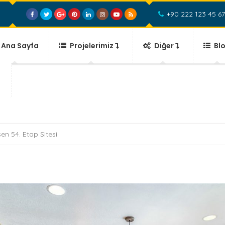
+90 222 123 45 67
Ana Sayfa
Projelerimiz
Diğer
Bl
en 54. Etap Sitesi