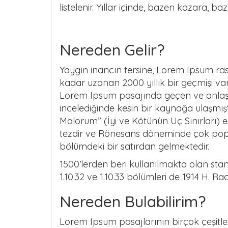
listelenir. Yıllar içinde, bazen kazara, baz
Nereden Gelir?
Yaygın inancın tersine, Lorem Ipsum ras
kadar uzanan 2000 yıllık bir geçmişi va
Lorem Ipsum pasajında geçen ve anlaşıl
incelediğinde kesin bir kaynağa ulaşmış
Malorum” (İyi ve Kötünün Uç Sınırları) es
tezdir ve Rönesans döneminde çok popüle
bölümdeki bir satırdan gelmektedir.
1500’lerden beri kullanılmakta olan stan
1.10.32 ve 1.10.33 bölümleri de 1914 H. R
Nereden Bulabilirim?
Lorem Ipsum pasajlarının birçok çeşitl