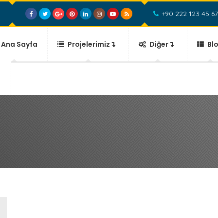
+90 222 123 45 67
Ana Sayfa
Projelerimiz
Diğer
Bl