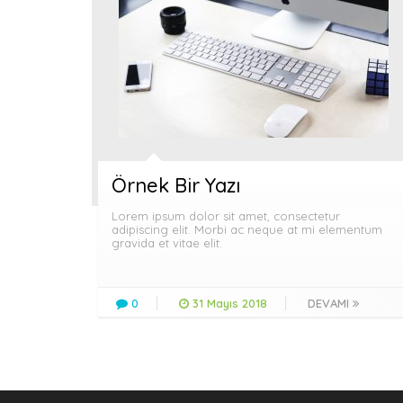
Örnek Bir Yazı
Lorem ipsum dolor sit amet, consectetur
adipiscing elit. Morbi ac neque at mi elementum
gravida et vitae elit.
0
31 Mayıs 2018
DEVAMI