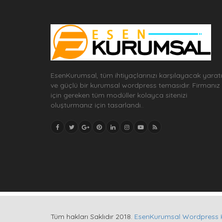
EsenKurumsal, tüm ihtiyaçlarınızı karşılayacak yaratı
ve güçlü bir kurumsal wordpress temasıdır. Firmanız
için gereken tüm modüller kolayca sitenizi
oluşturmanız için tasarlandı..
Tüm hakları Saklıdır 2018.
EsenKurumsal Wordpress 