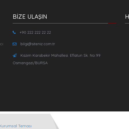
BİZE ULAŞIN
H
+90 222 222 22 22
cı
bilgi@siteniz.com.tr
Kazım Karabekir Mahallesi. Eflatun Sk. No:99
Osmangazi/BURSA
Kurumsal Teması