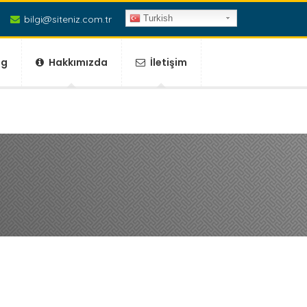
bilgi@siteniz.com.tr
Turkish
og
Hakkımızda
İletişim