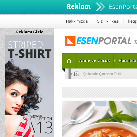
Reklam
EsenPorta
Hakkımızda
Gizlilik İlkesi
İleti
Reklamı Gizle
Anne ve Çocuk
Hamileli
Altını Islatan Çocuklar İçin Bitk