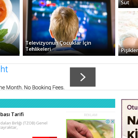
Süt
Televizyonun Çocuklar İçin
Tehlikeleri
Pişikle
ası Tarifi
REKLAM
daları Birliği (TZOB) Genel
ayraktar,