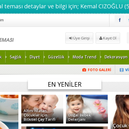
l teması detaylar ve bilgi için; Kemal CIZOĞLU (5
şim
Üye Girişi
Kayıt Ol
k
Sağlık
Diyet
Güzellik
Moda Trend
Dekorasyon
FOTO GALERİ
V
isel Çay Tarifi
EN YENİLER
Altını Islatan
Çocuklar İçin
Doğal Bebek
Bitkisel Çay Tarifi
Deterjanı
Çocuk 