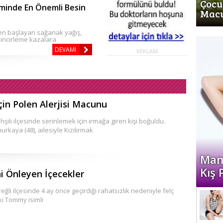
Çocuk
iminde En Önemli Besin
Mac
en başlayan sağanak yağış,
zincirleme kazalara
DEVAMI
REKLAM
çin Polen Alerjisi Macunu
ahşılı ilçesinde serinlemek için ırmağa giren kişi boğuldu.
kaya (48), ailesiyle Kızılırmak
Man
Kış
ni Önleyen İçecekler
eğli ilçesinde 4 ay önce geçirdiği rahatsızlık nedeniyle felç
ki Tommy isimli