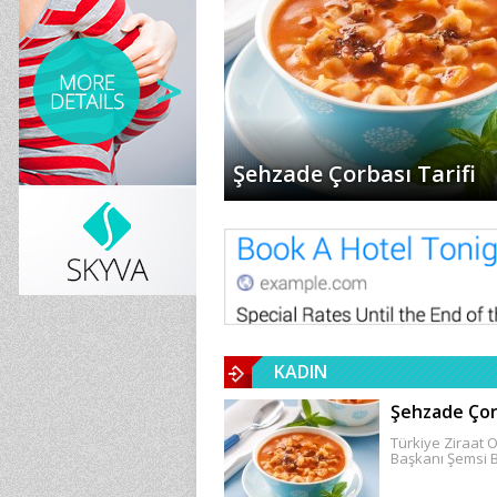
Şehzade Çorbası Tarifi
KADIN
Şehzade Çorb
Türkiye Ziraat O
Başkanı Şemsi B