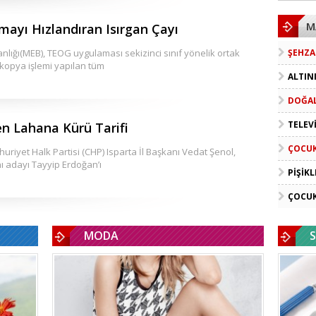
M
ayı Hızlandıran Isırgan Çayı
kanlığı(MEB), TEOG uygulaması sekizinci sınıf yönelik ortak
ŞEHZA
i kopya işlemi yapılan tüm
ALTIN
DOĞAL
TELEV
en Lahana Kürü Tarifi
ÇOCUK
riyet Halk Partisi (CHP) Isparta İl Başkanı Vedat Şenol,
 adayı Tayyip Erdoğan’ı
PIŞIKL
ÇOCUK
MODA
S