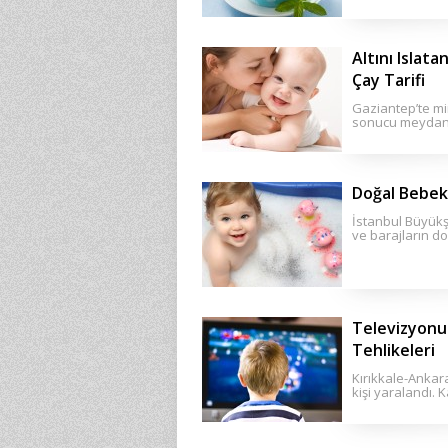
Altını Islata
Çay Tarifi
Gaziantep’te m
sonucu meydan
Doğal Bebek
İstanbul Büyükş
ve barajların d
Televizyonun
Tehlikeleri
Kırıkkale-Ankar
kişi yaralandı. K