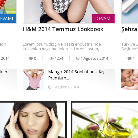
EVAMI
DEVAMI
H&M 2014 Temmuz Lookbook
Şehzad
için
Lorem Ipsum, dizgi ve baskı endüstrisinde
Türkiye Z
kullanılan mıgır metinlerdir. Lorem Ipsum,
Başkanı 
 2014
0
1254
1 Ağustos 2014
1
ler...
Mango 2014 Sonbahar – Kış
Premium...
1 Ağustos 2014