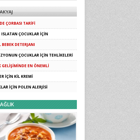
AKYAJ
DE ÇORBASI TARIFI
I ISLATAN ÇOCUKLAR İÇIN
 BEBEK DETERJANI
IZYONUN ÇOCUKLAR İÇIN TEHLIKELERI
 GELIŞIMINDE EN ÖNEMLI
ER İÇIN KIL KREMI
LAR İÇIN POLEN ALERJISI
AĞLIK