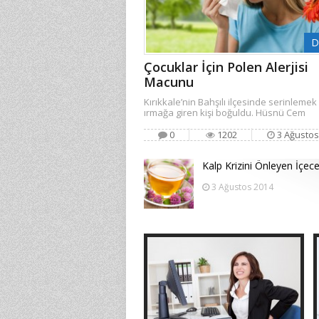
D
Çocuklar İçin Polen Alerjisi
Macunu
Kırıkkale’nin Bahşılı ilçesinde serinlemek 
ırmağa giren kişi boğuldu. Hüsnü Cem
0
1202
3 Ağustos
Kalp Krizini Önleyen İçecek
3 Ağustos 2014