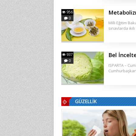
Metabolizm
956
0
Milli Eğitim Ba
sınavlarda ikil
Bel İncelt
937
0
ISPARTA – Cumhu
Cumhurbaşkanı
GÜZELLİK