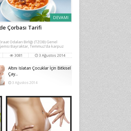
DEVAMI
e Çorbası Tarifi
iraat Odaları Birliği (TZOB) Genel
Şemsi Bayraktar, Temmuz’da karpuz
3081
3 Ağustos 2014
Altını Islatan Çocuklar İçin Bitkisel
Çay...
3 Ağustos 2014