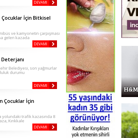
DEVAMI
n Çocuklar İçin Bitkisel
inibüs ve kamyonetin çarpışması
a gelen kazada
DEVAMI
 Deterjanı
ehir Belediyesi, son yağmurlar
oluluk durumu
DEVAMI
H&M 
 Çocuklar İçin
a yolundaki trafik kazasında 8
aza, Kırıkkale
DEVAMI