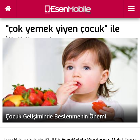
"çok yemek yiyen çocuk" ile
İlişikli yazılar
Çocuk Gelişiminde Beslenmenin Önemi
Tüm Hakları Saklıdır © 2015
EsenMobile Wordpress Mobil Tema