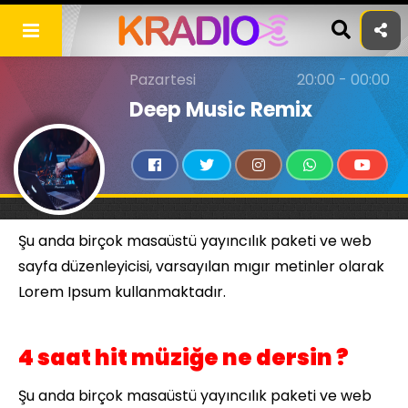
Skip
to
content
Pazartesi
20:00 - 00:00
Deep Music Remix
Şu anda birçok masaüstü yayıncılık paketi ve web
sayfa düzenleyicisi, varsayılan mıgır metinler olarak
Lorem Ipsum kullanmaktadır.
4 saat hit müziğe ne dersin ?
Şu anda birçok masaüstü yayıncılık paketi ve web