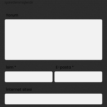
işaretlenmişlerdir
Yorum
İsim
*
E-posta
*
İnternet sitesi