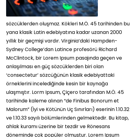
sözcüklerden oluşmaz. Kökleri M.Ö. 45 tarihinden bu
yana klasik Latin edebiyatına kadar uzanan 2000
yıllık bir geçmişi vardır. Virginia’daki Hampden-
Sydney College’dan Latince profesörü Richard
McClintock, bir Lorem Ipsum pasajında geçen ve
anlaşılması en güç sözcüklerden biri olan
‘consectetur’ sözcüğünün klasik edebiyattaki
örneklerini incelediğinde kesin bir kaynağa
ulaşmıştır. Lorm Ipsum, Çiçero tarafından M.Ö. 45
tarihinde kaleme alınan “de Finibus Bonorum et
Malorum” (İyi ve Kötünün Uç Sınırları) eserinin 1.10.32
ve 1.10.33 sayılı bölümlerinden gelmektedir. Bu kitap,
ahlak kuramı üzerine bir tezdir ve Rönesans
döneminde çok popüler olmuştur. Lorem Ipsum