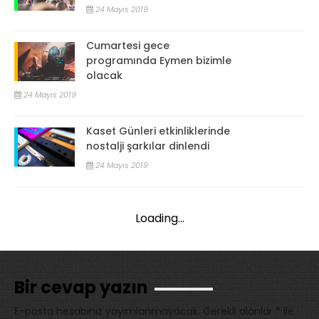
24 Mayıs 2019
Cumartesi gece
programında Eymen bizimle
olacak
24 Mayıs 2019
Kaset Günleri etkinliklerinde
nostalji şarkılar dinlendi
24 Mayıs 2019
Loading...
Bir cevap yazın
E-posta hesabınız yayımlanmayacak.
Gerekli alanlar
*
ile