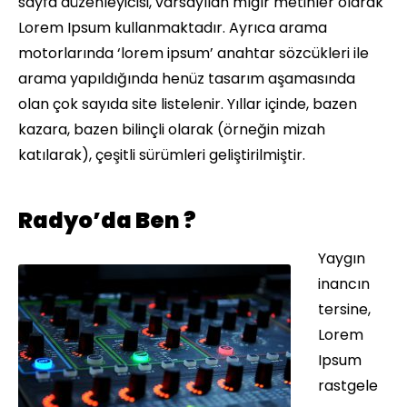
sayfa düzenleyicisi, varsayılan mıgır metinler olarak
Lorem Ipsum kullanmaktadır. Ayrıca arama
motorlarında ‘lorem ipsum’ anahtar sözcükleri ile
arama yapıldığında henüz tasarım aşamasında
olan çok sayıda site listelenir. Yıllar içinde, bazen
kazara, bazen bilinçli olarak (örneğin mizah
katılarak), çeşitli sürümleri geliştirilmiştir.
Radyo’da Ben ?
Yaygın
inancın
tersine,
Lorem
Ipsum
rastgele