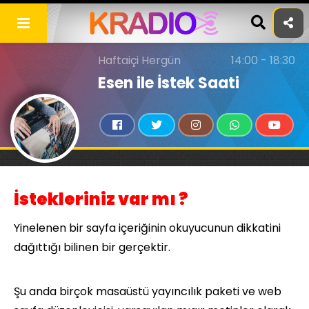
Skip
to
content
Haftaiçi Hergün
14:00 - 18:30
Esen ile İstek Saati
İstekleriniz var mı ?
Yinelenen bir sayfa içeriğinin okuyucunun dikkatini
dağıttığı bilinen bir gerçektir.
Şu anda birçok masaüstü yayıncılık paketi ve web