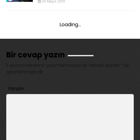
24 Mayıs 2019
Loading...
Bir cevap yazın
E-posta hesabınız yayımlanmayacak.
Gerekli alanlar
*
ile
işaretlenmişlerdir
Yorum