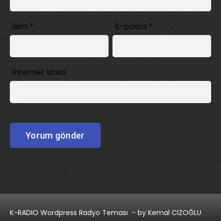
İsim
*
E-posta
*
İnternet sitesi
K-RADIO Wordpress Radyo Teması
- by Kemal CIZOĞLU