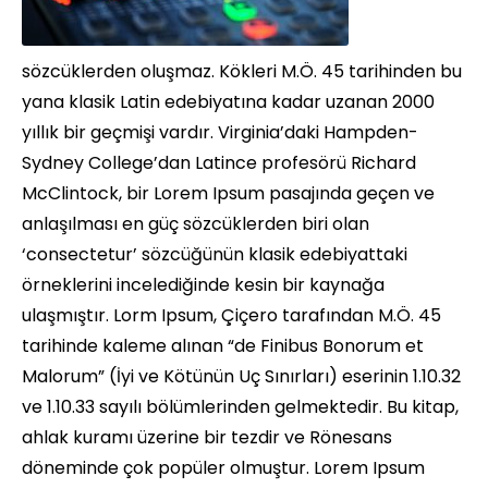
sözcüklerden oluşmaz. Kökleri M.Ö. 45 tarihinden bu
yana klasik Latin edebiyatına kadar uzanan 2000
yıllık bir geçmişi vardır. Virginia’daki Hampden-
Sydney College’dan Latince profesörü Richard
McClintock, bir Lorem Ipsum pasajında geçen ve
anlaşılması en güç sözcüklerden biri olan
‘consectetur’ sözcüğünün klasik edebiyattaki
örneklerini incelediğinde kesin bir kaynağa
ulaşmıştır. Lorm Ipsum, Çiçero tarafından M.Ö. 45
tarihinde kaleme alınan “de Finibus Bonorum et
Malorum” (İyi ve Kötünün Uç Sınırları) eserinin 1.10.32
ve 1.10.33 sayılı bölümlerinden gelmektedir. Bu kitap,
ahlak kuramı üzerine bir tezdir ve Rönesans
döneminde çok popüler olmuştur. Lorem Ipsum