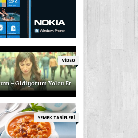
VİDEO
um – Gidiyorum Yolcu Et
YEMEK TARİFLERİ