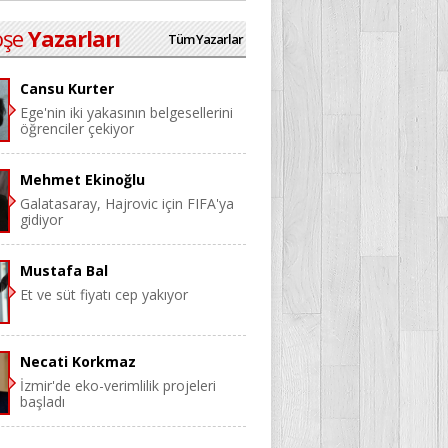
öşe
Yazarları
Tüm Yazarlar
Cansu Kurter
Ege'nin iki yakasının belgesellerini
öğrenciler çekiyor
Mehmet Ekinoğlu
Galatasaray, Hajrovic için FIFA'ya
gidiyor
Mustafa Bal
Et ve süt fiyatı cep yakıyor
Necati Korkmaz
İzmir'de eko-verimlilik projeleri
başladı