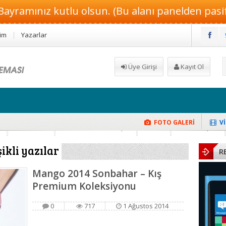
Bayramınız kutlu olsun. (Bu alanı panelden pasif 
şim
Yazarlar
Üye Girişi
Kayıt Ol
FOTO GALERİ
V
isel Çay Tarifi
k
Hamilelik
Güzellik ve Makyaj
Moda
Dekorasyon
şikli yazılar
R
Mango 2014 Sonbahar – Kış
Premium Koleksiyonu
0
717
1 Ağustos 2014