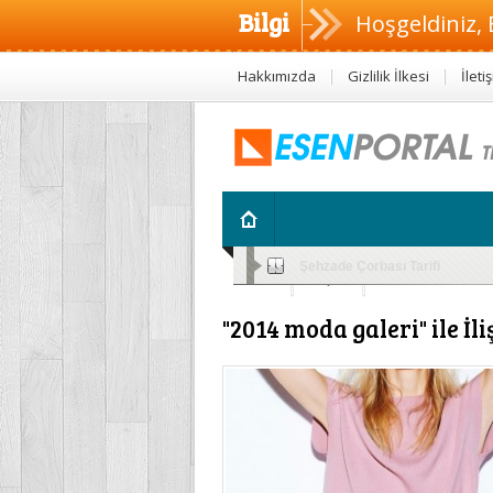
Bilgi
Hoşgeldiniz, 
Hakkımızda
Gizlilik İlkesi
İleti
Altını Islatan Çocuklar İçin Bitk
Sağlık
Diyet
Anne ve Çocu
"2014 moda galeri" ile İli