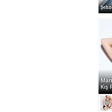
Şehz
Man
Kış