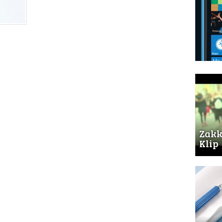
Zakk
Klip