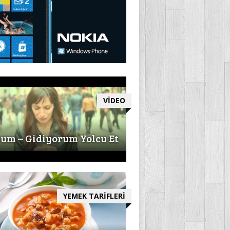
VİDEO
um – Gidiyorum Yolcu Et
YEMEK TARİFLERİ