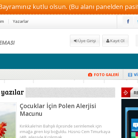
Bayramınız kutlu olsun. (Bu alanı panelden pasif 
şim
Yazarlar
Üye Girişi
Kayıt Ol
FOTO GALERİ
V
isel Çay Tarifi
k
Hamilelik
Güzellik ve Makyaj
Moda
Dekorasyon
i yazılar
R
Çocuklar İçin Polen Alerjisi
Macunu
Kırıkkale’nin Bahşılı ilçesinde serinlemek için
ırmağa giren kişi boğuldu. Hüsnü Cem Timurkaya
(48), ailesiyle Kızılırmak