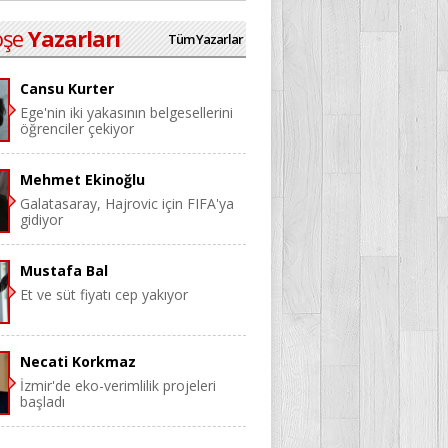
öşe
Yazarları
Tüm Yazarlar
Cansu Kurter
Ege'nin iki yakasının belgesellerini
öğrenciler çekiyor
Mehmet Ekinoğlu
Galatasaray, Hajrovic için FIFA'ya
gidiyor
Mustafa Bal
Et ve süt fiyatı cep yakıyor
Necati Korkmaz
İzmir'de eko-verimlilik projeleri
başladı