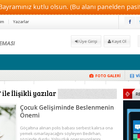
Bayramınız kutlu olsun. (Bu alanı panelden pasif 
şim
Yazarlar
Üye Girişi
Kayıt Ol
FOTO GALERİ
V
isel Çay Tarifi
k
Hamilelik
Güzellik ve Makyaj
Moda
Dekorasyon
le İlişikli yazılar
R
Çocuk Gelişiminde Beslenmenin
Önemi
Göçaltına alınan polis babası serbest kalırsa ona
yemek ısmarlayacağını söyleyen Bedirhan,
sözünde durdu. Yolsuzluk operasyonlarını