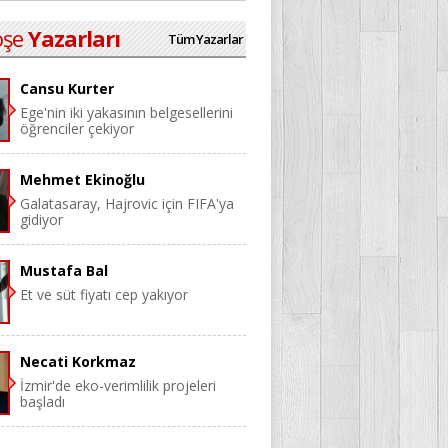
öşe
Yazarları
Tüm Yazarlar
Cansu Kurter
Ege'nin iki yakasının belgesellerini
öğrenciler çekiyor
Mehmet Ekinoğlu
Galatasaray, Hajrovic için FIFA'ya
gidiyor
Mustafa Bal
Et ve süt fiyatı cep yakıyor
Necati Korkmaz
İzmir'de eko-verimlilik projeleri
başladı