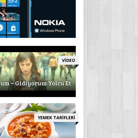
VİDEO
um – Gidiyorum Yolcu Et
YEMEK TARİFLERİ