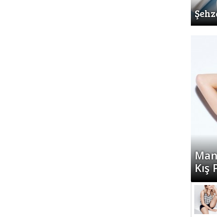
Şehz
Man
Kış