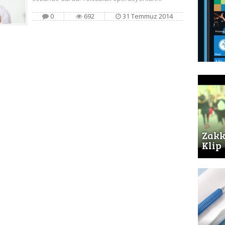
0
692
31 Temmuz 2014
Zakk
Klip