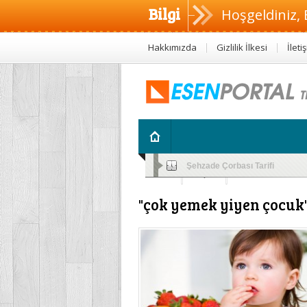
Bilgi
Hoşgeldiniz, 
Hakkımızda
Gizlilik İlkesi
İleti
Altını Islatan Çocuklar İçin Bitk
Sağlık
Diyet
Anne ve Çocu
"çok yemek yiyen çocuk" i