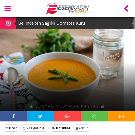
Bel İncelten Sağlıklı Domates Kürü
Detoks Çorbası Tarifi
Göbek Yağlarını Eriten Lahana Salatası
Kilo Aldırmayan Harika Ayva Tatlısı
Limonun İnsan Sağlığına Önemli Faydaları
SOSYAL MEDYADA PAYLAŞ
Diyet
28 Eylül 2016
0 YORUM
admin