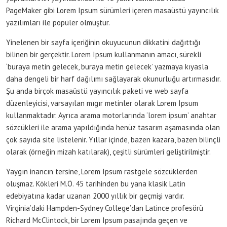
PageMaker gibi Lorem Ipsum sürümleri içeren masaüstü yayıncılık
yazılımları ile popüler olmuştur.
Yinelenen bir sayfa içeriğinin okuyucunun dikkatini dağıttığı
bilinen bir gerçektir. Lorem Ipsum kullanmanın amacı, sürekli
‘buraya metin gelecek, buraya metin gelecek’ yazmaya kıyasla
daha dengeli bir harf dağılımı sağlayarak okunurluğu artırmasıdır.
Şu anda birçok masaüstü yayıncılık paketi ve web sayfa
düzenleyicisi, varsayılan mıgır metinler olarak Lorem Ipsum
kullanmaktadır. Ayrıca arama motorlarında ‘lorem ipsum’ anahtar
sözcükleri ile arama yapıldığında henüz tasarım aşamasında olan
çok sayıda site listelenir. Yıllar içinde, bazen kazara, bazen bilinçli
olarak (örneğin mizah katılarak), çeşitli sürümleri geliştirilmiştir.
Yaygın inancın tersine, Lorem Ipsum rastgele sözcüklerden
oluşmaz. Kökleri M.Ö. 45 tarihinden bu yana klasik Latin
edebiyatına kadar uzanan 2000 yıllık bir geçmişi vardır.
Virginia’daki Hampden-Sydney College’dan Latince profesörü
Richard McClintock, bir Lorem Ipsum pasajında geçen ve