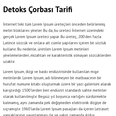
Detoks Çorbası Tarifi
İnternet’teki tüm Lorem Ipsum üreteçleri önceden belirlenmiş
metin bloklarını yineler. Bu da, bu üreteci İnternet üzerindeki
gerçek Lorem Ipsum üreteci yapar. Bu üreteç, 200’den fazla
Latince sözcük ve onlara ait cümle yapılarını içeren bir sözlük
kullanır. Bu nedenle, üretilen Lorem Ipsum metinleri
yinelemelerden, mizahtan ve karakteristik olmayan sözcüklerden
uzaktır.
Lorem Ipsum, dizgi ve baskı endüstrisinde kullanılan mıgır
metinlerdir. Lorem Ipsum, adı bilinmeyen bir matbaacının bir
hurufat numune kitabı oluşturmak üzere bir yazı galerisini alarak
karıştırdığı 1500’lerden beri endüstri standardı sahte metinler
olarak kullanılmıştır. Beşyüz yıl boyunca varlığını sürdürmekle
kalmamış, aynı zamanda pek değişmeden elektronik dizgiye de
sıçramıştır. 1960’larda Lorem Ipsum pasajları da içeren Letraset
yapraklarının yayınlanması ile ve yakın zamanda Aldus