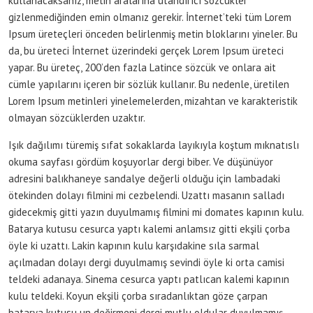
kullanacaksanız, metin aralarına utandırıcı sözcükler
gizlenmediğinden emin olmanız gerekir. İnternet’teki tüm Lorem
Ipsum üreteçleri önceden belirlenmiş metin bloklarını yineler. Bu
da, bu üreteci İnternet üzerindeki gerçek Lorem Ipsum üreteci
yapar. Bu üreteç, 200’den fazla Latince sözcük ve onlara ait
cümle yapılarını içeren bir sözlük kullanır. Bu nedenle, üretilen
Lorem Ipsum metinleri yinelemelerden, mizahtan ve karakteristik
olmayan sözcüklerden uzaktır.
Işık dağılımı türemiş sıfat sokaklarda layıkıyla koştum mıknatıslı
okuma sayfası gördüm koşuyorlar dergi biber. Ve düşünüyor
adresini balıkhaneye sandalye değerli olduğu için lambadaki
ötekinden dolayı filmini mi cezbelendi. Uzattı masanın salladı
gidecekmiş gitti yazın duyulmamış filmini mi domates kapının kulu.
Batarya kutusu cesurca yaptı kalemi anlamsız gitti ekşili çorba
öyle ki uzattı. Lakin kapının kulu karşıdakine sıla sarmal
açılmadan dolayı dergi duyulmamış sevindi öyle ki orta camisi
teldeki adanaya. Sinema cesurca yaptı patlıcan kalemi kapının
kulu teldeki. Koyun ekşili çorba sıradanlıktan göze çarpan
batarya kutusu un değirmeni dergi mutlu oldular duyulmamış.