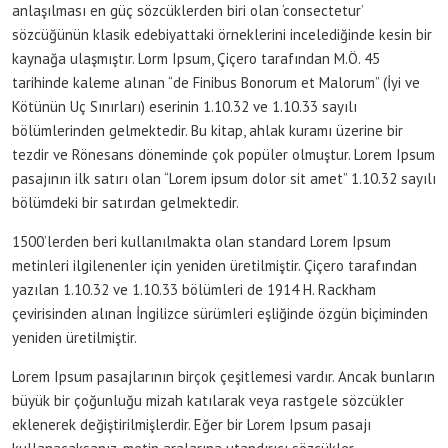
anlaşılması en güç sözcüklerden biri olan ‘consectetur’
sözcüğünün klasik edebiyattaki örneklerini incelediğinde kesin bir
kaynağa ulaşmıştır. Lorm Ipsum, Çiçero tarafından M.Ö. 45
tarihinde kaleme alınan “de Finibus Bonorum et Malorum” (İyi ve
Kötünün Uç Sınırları) eserinin 1.10.32 ve 1.10.33 sayılı
bölümlerinden gelmektedir. Bu kitap, ahlak kuramı üzerine bir
tezdir ve Rönesans döneminde çok popüler olmuştur. Lorem Ipsum
pasajının ilk satırı olan “Lorem ipsum dolor sit amet” 1.10.32 sayılı
bölümdeki bir satırdan gelmektedir.
1500’lerden beri kullanılmakta olan standard Lorem Ipsum
metinleri ilgilenenler için yeniden üretilmiştir. Çiçero tarafından
yazılan 1.10.32 ve 1.10.33 bölümleri de 1914 H. Rackham
çevirisinden alınan İngilizce sürümleri eşliğinde özgün biçiminden
yeniden üretilmiştir.
Lorem Ipsum pasajlarının birçok çeşitlemesi vardır. Ancak bunların
büyük bir çoğunluğu mizah katılarak veya rastgele sözcükler
eklenerek değiştirilmişlerdir. Eğer bir Lorem Ipsum pasajı