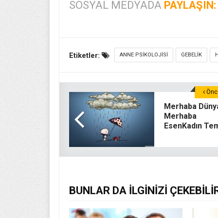
SOSYAL MEDYADA
PAYLAŞIN:
Etiketler:
ANNE PSIKOLOJISI
GEBELIK
Önce
Merhaba Düny
Merhaba
EsenKadın Te
BUNLAR DA İLGİNİZİ ÇEKEBİLİ