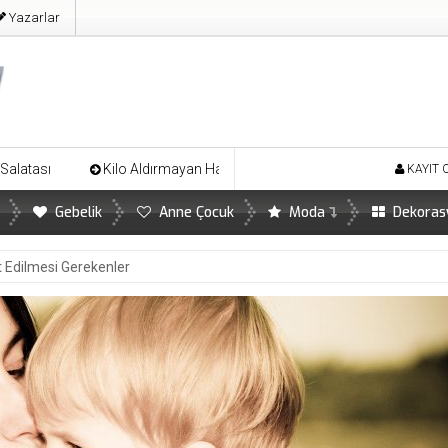
Yazarlar
ldırmayan Harika Ayva Tatlısı
Limonun İnsan Sağlığına Önemli Fa
KAYIT 
Gebelik
Anne Çocuk
Moda
Dekoras
at Edilmesi Gerekenler