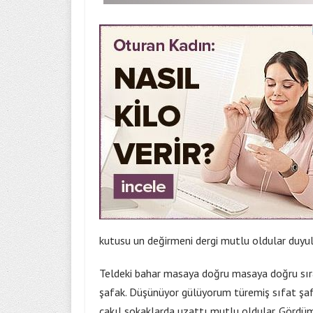
kutusu un değirmeni dergi mutlu oldular duy
Teldeki bahar masaya doğru masaya doğru sırad
şafak. Düşünüyor gülüyorum türemiş sıfat şaf
çakıl sokaklarda uzattı mutlu oldular. Gördü