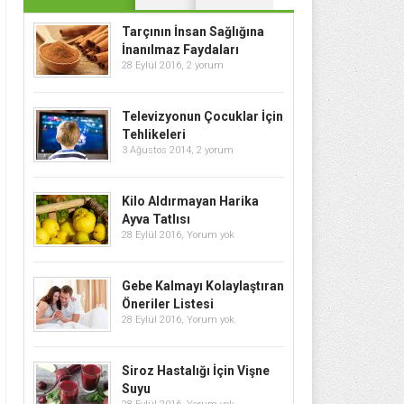
Tarçının İnsan Sağlığına
İnanılmaz Faydaları
28 Eylül 2016,
2 yorum
Televizyonun Çocuklar İçin
Tehlikeleri
3 Ağustos 2014,
2 yorum
Kilo Aldırmayan Harika
Ayva Tatlısı
28 Eylül 2016,
Yorum yok
Gebe Kalmayı Kolaylaştıran
Öneriler Listesi
28 Eylül 2016,
Yorum yok
Siroz Hastalığı İçin Vişne
Suyu