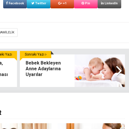
Facebook
Twitter
+1
Pin
LinkedIn
HAMILELIK
ki Yazı
Sonraki Yazı
a,
Bebek Bekleyen
Anne Adaylarına
ması
Uyarılar
R