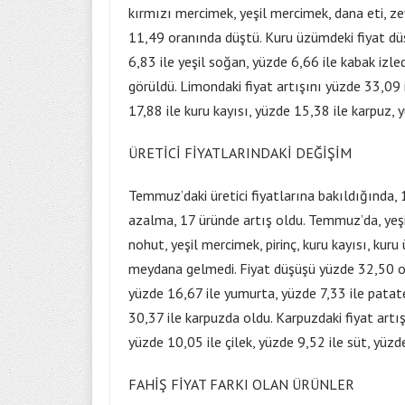
kırmızı mercimek, yeşil mercimek, dana eti, ze
11,49 oranında düştü. Kuru üzümdeki fiyat düş
6,83 ile yeşil soğan, yüzde 6,66 ile kabak izle
görüldü. Limondaki fiyat artışını yüzde 33,09 il
17,88 ile kuru kayısı, yüzde 15,38 ile karpuz, 
ÜRETİCİ FİYATLARINDAKİ DEĞİŞİM
Temmuz’daki üretici fiyatlarına bakıldığında, 
azalma, 17 üründe artış oldu. Temmuz’da, yeşi
nohut, yeşil mercimek, pirinç, kuru kayısı, kuru
meydana gelmedi. Fiyat düşüşü yüzde 32,50 or
yüzde 16,67 ile yumurta, yüzde 7,33 ile patates
30,37 ile karpuzda oldu. Karpuzdaki fiyat artı
yüzde 10,05 ile çilek, yüzde 9,52 ile süt, yüzd
FAHİŞ FİYAT FARKI OLAN ÜRÜNLER