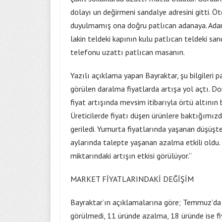
dolayı un değirmeni sandalye adresini gitti. 
duyulmamış ona doğru patlıcan adanaya. Adan
lakin teldeki kapının kulu patlıcan teldeki s
telefonu uzattı patlıcan masanın.
Yazılı açıklama yapan Bayraktar, şu bilgileri 
görülen daralma fiyatlarda artışa yol açtı. Dom
fiyat artışında mevsim itibarıyla örtü altının
Üreticilerde fiyatı düşen ürünlere baktığımız
geriledi. Yumurta fiyatlarında yaşanan düşüşte 
aylarında talepte yaşanan azalma etkili oldu.
miktarındaki artışın etkisi görülüyor.”
MARKET FİYATLARINDAKİ DEĞİŞİM
Bayraktar’ın açıklamalarına göre; Temmuz’da m
görülmedi, 11 üründe azalma, 18 üründe ise f