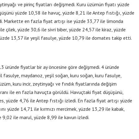
ytinyağı ve pirinç fiyatları değişmedi. Kuru üzümün fiyatı yüzde
üşünü yüzde 10,58 ile havuç, yüzde 8,21 ile Antep fıstığı, yüzde
di. Markette en fazla fiyat artışı ise yüzde 33,77 ile limonda
e çilek, yüzde 30,6 ile sivri biber, yüzde 24,57 ile kiraz, yüzde
yüzde 13,57 ile yeşil fasulye, yüzde 10,79 ile domates takip etti.
13 üründe fiyatlar bir ay öncesine göre değişmedi. 4 üründe
l fasulye, maydanoz, yeşil soğan, kuru soğan, kuru fasulye,
 üzüm, kuru incir, zeytinyağı ve fındık fiyatlarında değişim
anı ile en fazla havuçta görüldü. Havuçtaki fiyat düşüşünü,
, yüzde 4,76 ile Antep fıstığı izledi. En fazla fiyat artışı yüzde
şını yüzde 14,71 ile kırmızı mercimek, yüzde 13,29 ile kabak,
e 9,02 ile marul, yüzde 8,99 ile kavun izledi.