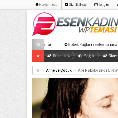
Hakkımızda
Gizlilik İlkesi
İletişim
bası Tarifi
Göbek Yağlarını Eriten Lahana Salatası
Kilo A
Güzellik
Sağlık
Diyet
»
»
Anne ve Çocuk
Aile Psikolojisinde Dikk