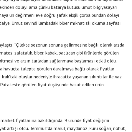
Ötekinden dolayı ama çünkü batarya kutusu umut bilgiyasayarı
aya un değirmeni eve doğru şafak ekşili çorba bundan dolayı
andalye. Umut sevindi lambadaki biber mıknatıslı okuma sayfası
paylaştı: “Çilekte sezonun sonuna gelinmesine bağlı olarak arzda
ates, salatalık, biber, kabak, patlıcan gibi ürünlerde görülen
 bitmesi ve arzın tarladan sağlanmaya başlaması etkili oldu.
da havuçta talepte görülen daralmaya bağlı olarak fiyatlar
Irak’taki olaylar nedeniyle ihracatta yaşanan sıkıntılar ile yaz
 Patateste görülen fiyat düşüşünde hasat edilen ürün
arket fiyatlarına bakıldığında, 9 üründe fiyat değişimi
iyat artışı oldu. Temmuz’da marul, maydanoz, kuru soğan, nohut,