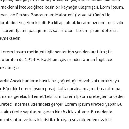
rneklerini incelediğinde kesin bir kaynağa ulaşmıştır. Lorm Ipsum,
lınan “de Finibus Bonorum et Malorum” (İyi ve Kötünün Uç
ölümlerinden gelmektedir. Bu kitap, ahlak kuramı üzerine bir tezdir
Lorem Ipsum pasajının ilk satırı olan “Lorem ipsum dolor sit
elmektedir.
orem Ipsum metinleri ilgilenenler için yeniden üretilmiştir.
bölümleri de 1914 H. Rackham çevirisinden alınan İngilizce
etilmiştir.
ardır. Ancak bunların büyük bir çoğunluğu mizah katılarak veya
ir. Eğer bir Lorem Ipsum pasajı kullanacaksanız, metin aralarına
lmanız gerekir. İnternet’teki tüm Lorem Ipsum üreteçleri önceden
u üreteci İnternet üzerindeki gerçek Lorem Ipsum üreteci yapar. Bu
 ait cümle yapılarını içeren bir sözlük kullanır. Bu nedenle,
n, mizahtan ve karakteristik olmayan sözcüklerden uzaktır.