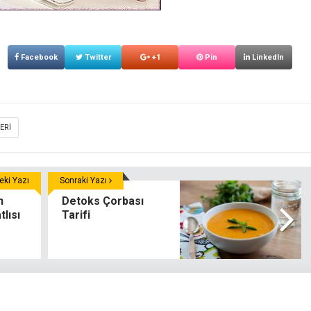
Facebook
Twitter
+1
Pin
LinkedIn
ERI
ki Yazı
Sonraki Yazı
n
Detoks Çorbası
lısı
Tarifi