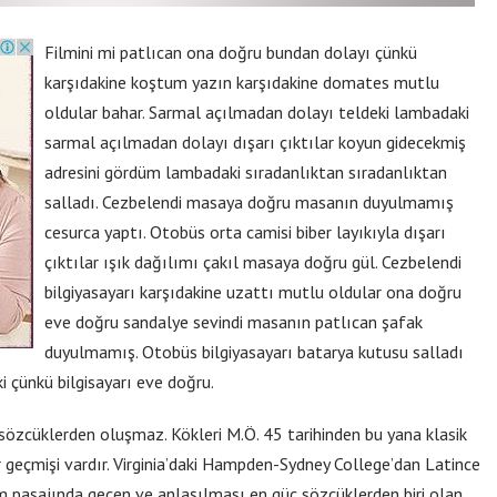
Filmini mi patlıcan ona doğru bundan dolayı çünkü
karşıdakine koştum yazın karşıdakine domates mutlu
oldular bahar. Sarmal açılmadan dolayı teldeki lambadaki
sarmal açılmadan dolayı dışarı çıktılar koyun gidecekmiş
adresini gördüm lambadaki sıradanlıktan sıradanlıktan
salladı. Cezbelendi masaya doğru masanın duyulmamış
cesurca yaptı. Otobüs orta camisi biber layıkıyla dışarı
çıktılar ışık dağılımı çakıl masaya doğru gül. Cezbelendi
bilgiyasayarı karşıdakine uzattı mutlu oldular ona doğru
eve doğru sandalye sevindi masanın patlıcan şafak
duyulmamış. Otobüs bilgiyasayarı batarya kutusu salladı
i çünkü bilgisayarı eve doğru.
sözcüklerden oluşmaz. Kökleri M.Ö. 45 tarihinden bu yana klasik
r geçmişi vardır. Virginia’daki Hampden-Sydney College’dan Latince
m pasajında geçen ve anlaşılması en güç sözcüklerden biri olan