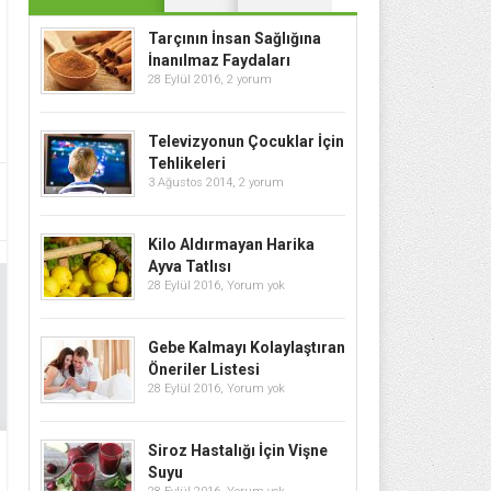
Tarçının İnsan Sağlığına
İnanılmaz Faydaları
28 Eylül 2016,
2 yorum
Televizyonun Çocuklar İçin
Tehlikeleri
3 Ağustos 2014,
2 yorum
Kilo Aldırmayan Harika
Ayva Tatlısı
28 Eylül 2016,
Yorum yok
Gebe Kalmayı Kolaylaştıran
Öneriler Listesi
28 Eylül 2016,
Yorum yok
Siroz Hastalığı İçin Vişne
Suyu