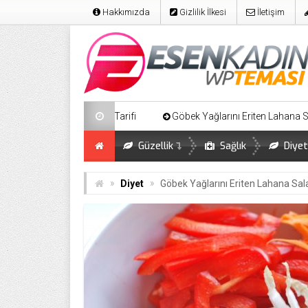
Hakkımızda
Gizlilik İlkesi
İletişim
 Tarifi
Göbek Yağlarını Eriten Lahana Salatası
Kilo Aldır
Güzellik
Sağlık
Diyet
»
»
Diyet
Göbek Yağlarını Eriten Lahana Sal