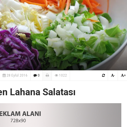
28 Eylül 2016
0
1022
-
+
en Lahana Salatası