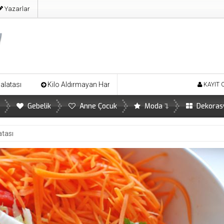
Yazarlar
mayan Harika Ayva Tatlısı
Limonun İnsan Sağlığına Önemli Faydal
KAYIT 
Gebelik
Anne Çocuk
Moda
Dekoras
atası