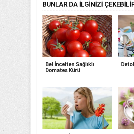
BUNLAR DA İLGİNİZİ ÇEKEBİLİ
Bel İncelten Sağlıklı
Detok
Domates Kürü