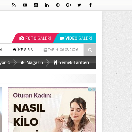
FOTO
GALERİ
VİDEO
GALERİ
arı
Bel İncelten Sağlıklı Domates Kürü
Detoks Çorbası Tar
OL
ÜYE GİRİŞİ
TARİH: 06.08.2026
yon
Magazin
Yemek Tarifleri