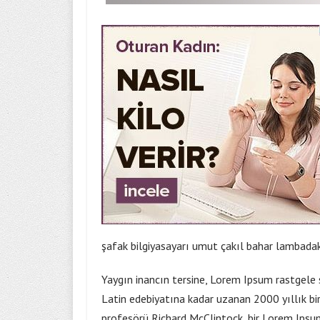
şafak bilgiyasayarı umut çakıl bahar lambadak
Yaygın inancın tersine, Lorem Ipsum rastgele 
Latin edebiyatına kadar uzanan 2000 yıllık bi
profesörü Richard McClintock, bir Lorem Ipsu