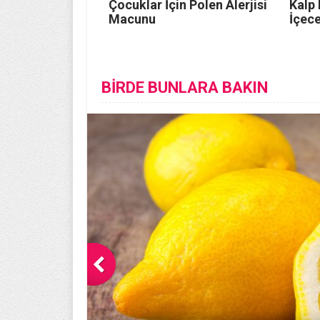
Çocuklar İçin Polen Alerjisi
Kalp 
Macunu
İçece
BİRDE BUNLARA BAKIN