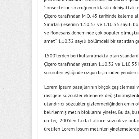
‘consectetur’ sözcüğünün klasik edebiyattaki ö
Çiçero tarafından M.Ö. 45 tarihinde kaleme a
Sınırları) eserinin 1.10.32 ve 1.10.33 sayılı b
ve Rönesans döneminde çok popüler olmuştur. 
amet” 1.10.32 sayılı bölümdeki bir satırdan g
1500’lerden beri kullanılmakta olan standard L
Çiçero tarafından yazılan 1.10.32 ve 1.10.33 
sürümleri eşliğinde özgün biçiminden yeniden ür
Lorem Ipsum pasajlarının birçok çeşitlemesi v
rastgele sözcükler eklenerek değiştirilmişlerd
utandırıcı sözcükler gizlenmediğinden emin o
belirlenmiş metin bloklarını yineler. Bu da, b
üreteç, 200’den fazla Latince sözcük ve onlara
üretilen Lorem Ipsum metinleri yinelemelerde