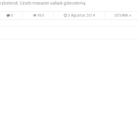
ezbelendi. Uzattı masanın salladı gidecekmiş
0
863
3 Ağustos 2014
DEVAMI