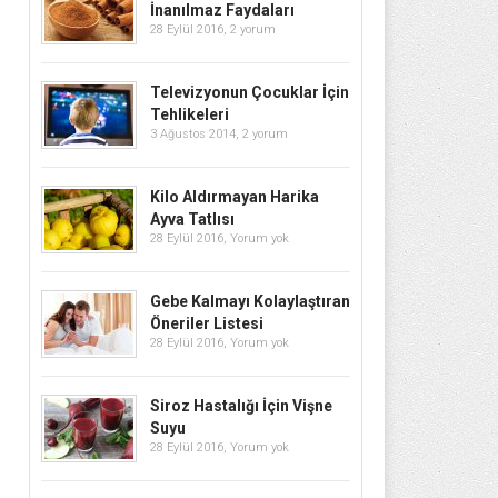
İnanılmaz Faydaları
28 Eylül 2016,
2 yorum
Televizyonun Çocuklar İçin
Tehlikeleri
3 Ağustos 2014,
2 yorum
Kilo Aldırmayan Harika
Ayva Tatlısı
28 Eylül 2016,
Yorum yok
Gebe Kalmayı Kolaylaştıran
Öneriler Listesi
28 Eylül 2016,
Yorum yok
Siroz Hastalığı İçin Vişne
Suyu
28 Eylül 2016,
Yorum yok