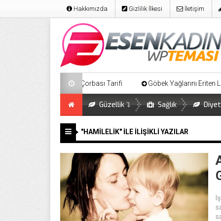
Hakkımızda
Gizlilik İlkesi
İletişim
Detoks Çorbası Tarifi
Göbek Yağlarını Eriten Lahana Salat
Güzellik
Sağlık
Diyet
"HAMILELIK" ILE İLIŞIKLI YAZILAR
I
s
s