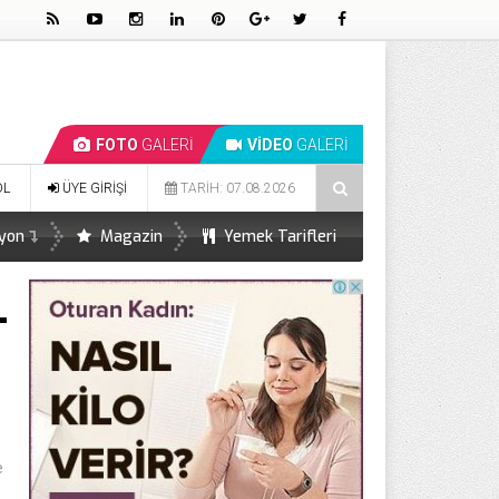
FOTO
GALERİ
VİDEO
GALERİ
lığına Önemli Faydaları
Bel İncelten Sağlıklı Domates Kürü
OL
ÜYE GİRİŞİ
TARİH: 07.08.2026
yon
Magazin
Yemek Tarifleri
e