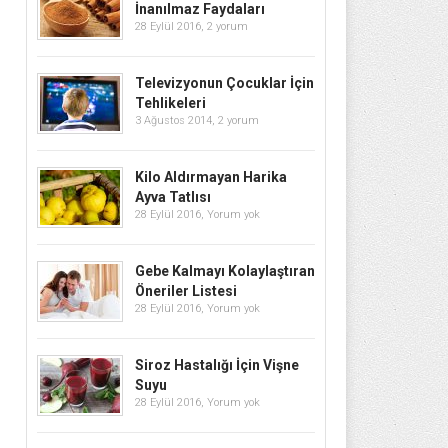
İnanılmaz Faydaları
28 Eylül 2016,
2 yorum
Televizyonun Çocuklar İçin
Tehlikeleri
3 Ağustos 2014,
2 yorum
Kilo Aldırmayan Harika
Ayva Tatlısı
28 Eylül 2016,
Yorum yok
Gebe Kalmayı Kolaylaştıran
Öneriler Listesi
28 Eylül 2016,
Yorum yok
Siroz Hastalığı İçin Vişne
Suyu
28 Eylül 2016,
Yorum yok