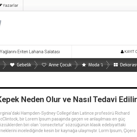
Yazarlar
iten Lahana Salatası
Kilo Aldırmayan Harika Ayva Tatlısı
L
KAYIT 
Gebelik
Anne Çocuk
Moda
Dekoras
Kepek Neden Olur ve Nasıl Tedavi Edili
irginia’daki Hampden-Sydney College’dan Latince profesörü Richard
cClintock, bir Lorem Ipsum pasajında geçen ve anlaşılması en güç
özcüklerden biri olan ‘consectetur’ sözcüğünün klasik edebiyattaki
rneklerini incelediğinde kesin bir kaynağa ulaşmıştır. Lorm Ipsum, Çiçero