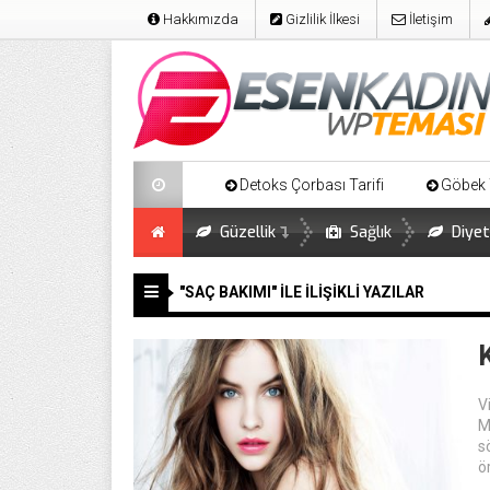
Hakkımızda
Gizlilik İlkesi
İletişim
lı Domates Kürü
Detoks Çorbası Tarifi
Göbek Yağlarını Er
Güzellik
Sağlık
Diyet
"SAÇ BAKIMI" ILE İLIŞIKLI YAZILAR
V
M
s
ö