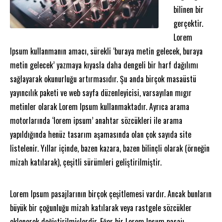
bilinen bir
gerçektir.
Lorem
Ipsum kullanmanın amacı, sürekli ‘buraya metin gelecek, buraya
metin gelecek’ yazmaya kıyasla daha dengeli bir harf dağılımı
sağlayarak okunurluğu artırmasıdır. Şu anda birçok masaüstü
yayıncılık paketi ve web sayfa düzenleyicisi, varsayılan mıgır
metinler olarak Lorem Ipsum kullanmaktadır. Ayrıca arama
motorlarında ‘lorem ipsum’ anahtar sözcükleri ile arama
yapıldığında henüz tasarım aşamasında olan çok sayıda site
listelenir. Yıllar içinde, bazen kazara, bazen bilinçli olarak (örneğin
mizah katılarak), çeşitli sürümleri geliştirilmiştir.
Lorem Ipsum pasajlarının birçok çeşitlemesi vardır. Ancak bunların
büyük bir çoğunluğu mizah katılarak veya rastgele sözcükler
eklenerek değiştirilmişlerdir. Eğer bir Lorem Ipsum pasajı