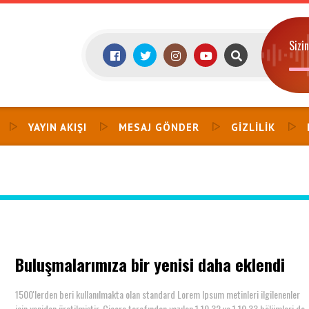
Sizi
YAYIN AKIŞI
MESAJ GÖNDER
GIZLILIK
Buluşmalarımıza bir yenisi daha eklendi
1500'lerden beri kullanılmakta olan standard Lorem Ipsum metinleri ilgilenenler
için yeniden üretilmiştir. Çiçero tarafından yazılan 1.10.32 ve 1.10.33 bölümleri de 