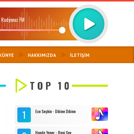
n Radyonuz FM
KÜNYE
HAKKIMIZDA
İLETIŞIM
TOP 10
1
Ece Seçkin - Dibine Dibine
Hande Yener - Beni Sev
…