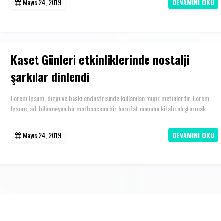
Mayıs 24, 2019
DEVAMINI OKU
Kaset Günleri etkinliklerinde nostalji
şarkılar dinlendi
Lorem Ipsum, dizgi ve baskı endüstrisinde kullanılan mıgır metinlerdir. Lorem
Ipsum, adı bilinmeyen bir matbaacının bir hurufat numune kitabı oluşturmak …
Mayıs 24, 2019
DEVAMINI OKU