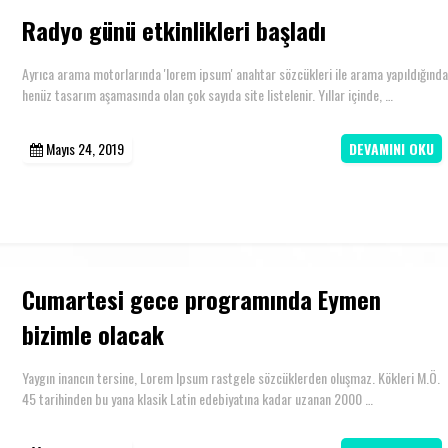
Radyo günü etkinlikleri başladı
Ayrıca arama motorlarında 'lorem ipsum' anahtar sözcükleri ile arama yapıldığında
henüz tasarım aşamasında olan çok sayıda site listelenir. Yıllar içinde, …
Mayıs 24, 2019
DEVAMINI OKU
Cumartesi gece programında Eymen
bizimle olacak
Yaygın inancın tersine, Lorem Ipsum rastgele sözcüklerden oluşmaz. Kökleri M.Ö.
45 tarihinden bu yana klasik Latin edebiyatına kadar uzanan 2000 …