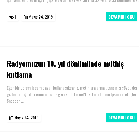
1
Mayıs 24, 2019
DEVAMINI OKU
Radyomuzun 10. yıl dönümünde müthiş
kutlama
Eğer bir Lorem Ipsum pasajı kullanacaksanız, metin aralarına utandırıcı sözcükler
gizlenmediğinden emin olmanız gerekir. İnternet'teki tüm Lorem Ipsum üreteçleri
önceden …
Mayıs 24, 2019
DEVAMINI OKU