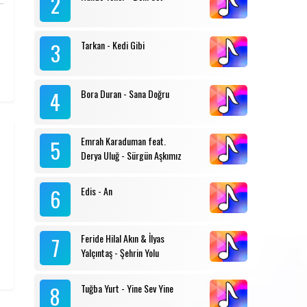
2
3
Tarkan - Kedi Gibi
4
Bora Duran - Sana Doğru
Emrah Karaduman feat.
5
Derya Uluğ - Sürgün Aşkımız
6
Edis - An
Feride Hilal Akın & İlyas
7
Yalçıntaş - Şehrin Yolu
8
Tuğba Yurt - Yine Sev Yine