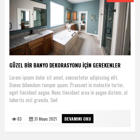
GÜZEL BIR BANYO DEKORASYONU IÇIN GEREKENLER
Lorem ipsum dolor sit amet, consectetur adipiscing elit.
Donec bibendum tempor quam. Praesent in molestie tortor,
eget tincidunt augue. Nunc tincidunt urna in augue dictum, at
lobortis nisl gravida. Sed
83
31 Mayıs 2021
DEVAMINI OKU