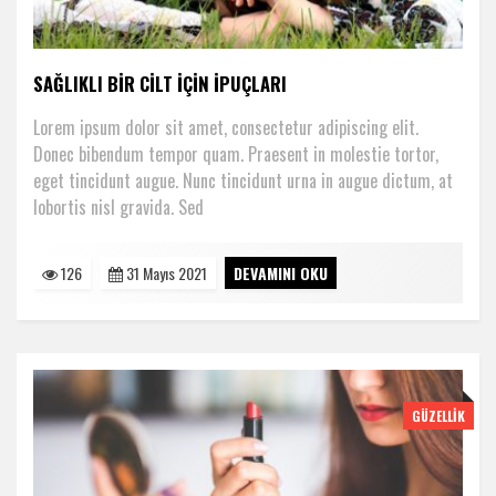
SAĞLIKLI BIR CILT IÇIN IPUÇLARI
Lorem ipsum dolor sit amet, consectetur adipiscing elit.
Donec bibendum tempor quam. Praesent in molestie tortor,
eget tincidunt augue. Nunc tincidunt urna in augue dictum, at
lobortis nisl gravida. Sed
126
31 Mayıs 2021
DEVAMINI OKU
GÜZELLIK