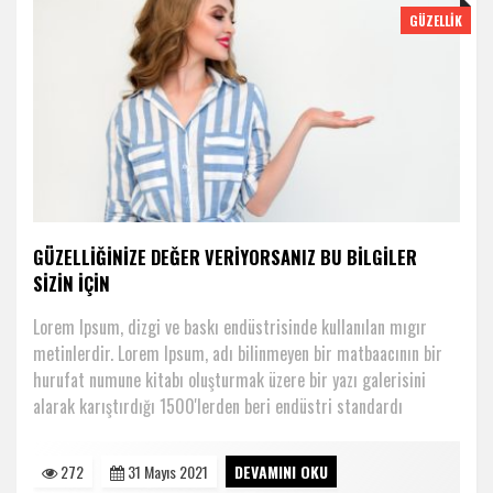
GÜZELLIK
GÜZELLIĞINIZE DEĞER VERIYORSANIZ BU BILGILER
SIZIN IÇIN
Lorem Ipsum, dizgi ve baskı endüstrisinde kullanılan mıgır
metinlerdir. Lorem Ipsum, adı bilinmeyen bir matbaacının bir
hurufat numune kitabı oluşturmak üzere bir yazı galerisini
alarak karıştırdığı 1500'lerden beri endüstri standardı
272
31 Mayıs 2021
DEVAMINI OKU