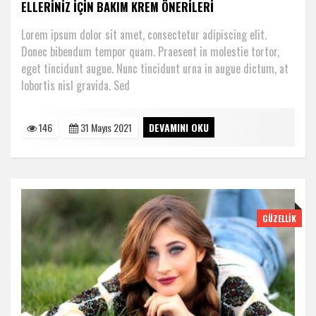
ELLERINIZ IÇIN BAKIM KREM ÖNERILERI
Lorem ipsum dolor sit amet, consectetur adipiscing elit.
Donec bibendum tempor quam. Praesent in molestie tortor,
eget tincidunt augue. Nunc tincidunt urna in augue dictum, at
lobortis nisl gravida. Sed
146
31 Mayıs 2021
DEVAMINI OKU
GÜZELLIK