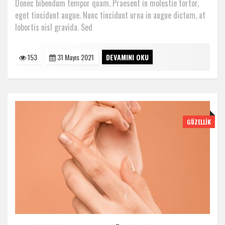
Donec bibendum tempor quam. Praesent in molestie tortor,
eget tincidunt augue. Nunc tincidunt urna in augue dictum, at
lobortis nisl gravida. Sed
153
31 Mayıs 2021
DEVAMINI OKU
GÜZELLIK