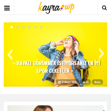
‹
›
HAVALI GÖRÜNMEK ISTIYORSANIZ EN IYI
SPOR CEKETLER
31 Mayıs 2021
55
Moda