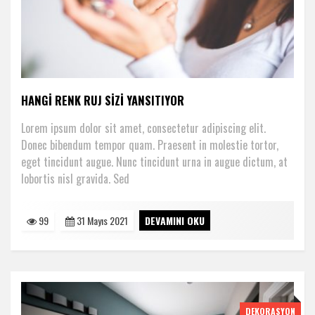
HANGI RENK RUJ SIZI YANSITIYOR
Lorem ipsum dolor sit amet, consectetur adipiscing elit.
Donec bibendum tempor quam. Praesent in molestie tortor,
eget tincidunt augue. Nunc tincidunt urna in augue dictum, at
lobortis nisl gravida. Sed
99
31 Mayıs 2021
DEVAMINI OKU
DEKORASYON