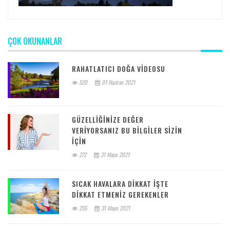
ÇOK OKUNANLAR
RAHATLATICI DOĞA VIDEOSU
520
01 Haziran 2021
GÜZELLIĞINIZE DEĞER
VERIYORSANIZ BU BILGILER SIZIN
IÇIN
272
31 Mayıs 2021
SICAK HAVALARA DIKKAT IŞTE
DIKKAT ETMENIZ GEREKENLER
255
31 Mayıs 2021