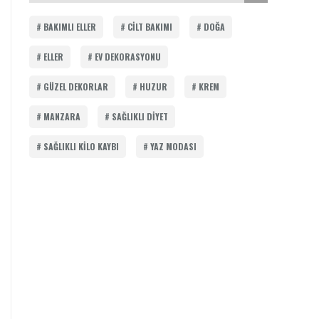
BAKIMLI ELLER
CILT BAKIMI
DOĞA
ELLER
EV DEKORASYONU
GÜZEL DEKORLAR
HUZUR
KREM
MANZARA
SAĞLIKLI DIYET
SAĞLIKLI KILO KAYBI
YAZ MODASI