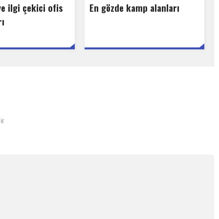
e ilgi çekici ofis
En gözde kamp alanları
rı
ir