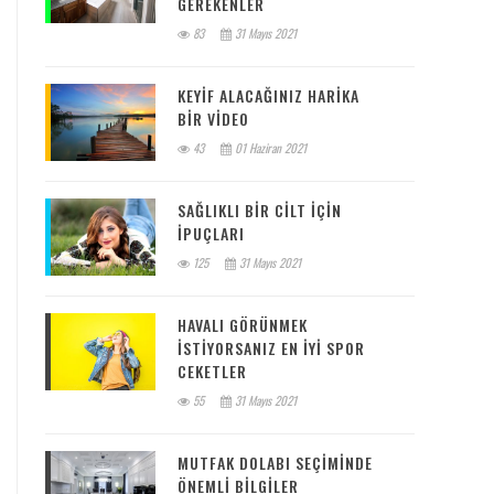
GEREKENLER
83
31 Mayıs 2021
KEYIF ALACAĞINIZ HARIKA
BIR VIDEO
43
01 Haziran 2021
SAĞLIKLI BIR CILT IÇIN
IPUÇLARI
125
31 Mayıs 2021
HAVALI GÖRÜNMEK
ISTIYORSANIZ EN IYI SPOR
CEKETLER
55
31 Mayıs 2021
MUTFAK DOLABI SEÇIMINDE
ÖNEMLI BILGILER