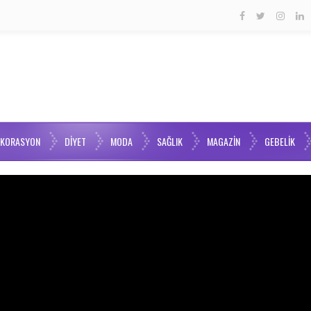
EKORASYON
DIYET
MODA
SAĞLIK
MAGAZIN
GEBELIK