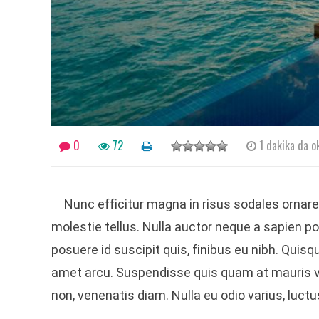
0
72
1 dakika da o
Nunc efficitur magna in risus sodales ornare
molestie tellus. Nulla auctor neque a sapien po
posuere id suscipit quis, finibus eu nibh. Quisq
amet arcu. Suspendisse quis quam at mauris vu
non, venenatis diam. Nulla eu odio varius, luct