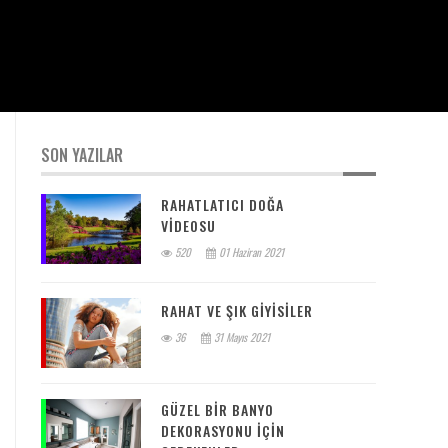
SON YAZILAR
RAHATLATICI DOĞA
VIDEOSU
520
01 Haziran 2021
RAHAT VE ŞIK GIYISILER
36
31 Mayıs 2021
GÜZEL BIR BANYO
DEKORASYONU IÇIN