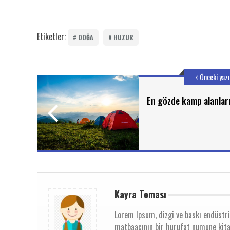
Etiketler:
DOĞA
HUZUR
Önceki yazı
En gözde kamp alanlar
Kayra Teması
Lorem Ipsum, dizgi ve baskı endüstri
matbaacının bir hurufat numune kitab