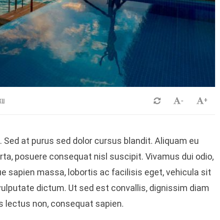
ku
-
+
. Sed at purus sed dolor cursus blandit. Aliquam eu
rta, posuere consequat nisl suscipit. Vivamus dui odio,
ue sapien massa, lobortis ac facilisis eget, vehicula sit
lputate dictum. Ut sed est convallis, dignissim diam
us lectus non, consequat sapien.