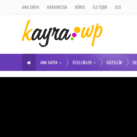
ANA SAYFA
HAKKIMIZDA
KÜNYE
İLETIŞIM
SSS
ANA SAYFA
ÖZELLIKLER
GÜZELLIK
D