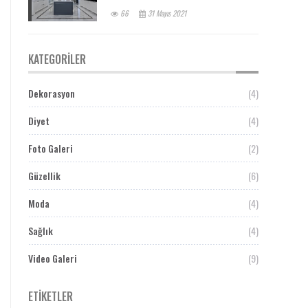
66
31 Mayıs 2021
KATEGORILER
Dekorasyon
(4)
Diyet
(4)
Foto Galeri
(2)
Güzellik
(6)
Moda
(4)
Sağlık
(4)
Video Galeri
(9)
ETIKETLER