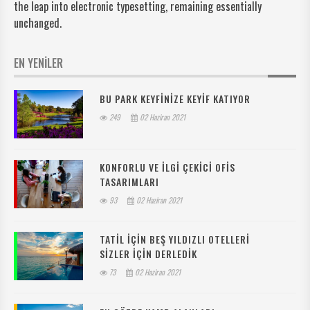
the leap into electronic typesetting, remaining essentially
unchanged.
EN YENİLER
BU PARK KEYFINIZE KEYIF KATIYOR
249
02 Haziran 2021
KONFORLU VE ILGI ÇEKICI OFIS
TASARIMLARI
93
02 Haziran 2021
TATIL IÇIN BEŞ YILDIZLI OTELLERI
SIZLER IÇIN DERLEDIK
73
02 Haziran 2021