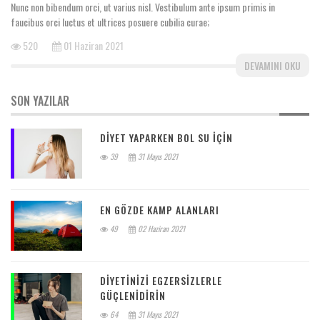
Nunc non bibendum orci, ut varius nisl. Vestibulum ante ipsum primis in
faucibus orci luctus et ultrices posuere cubilia curae;
520
01 Haziran 2021
DEVAMINI OKU
SON YAZILAR
DIYET YAPARKEN BOL SU IÇIN
39
31 Mayıs 2021
EN GÖZDE KAMP ALANLARI
49
02 Haziran 2021
DIYETINIZI EGZERSIZLERLE
GÜÇLENIDIRIN
64
31 Mayıs 2021