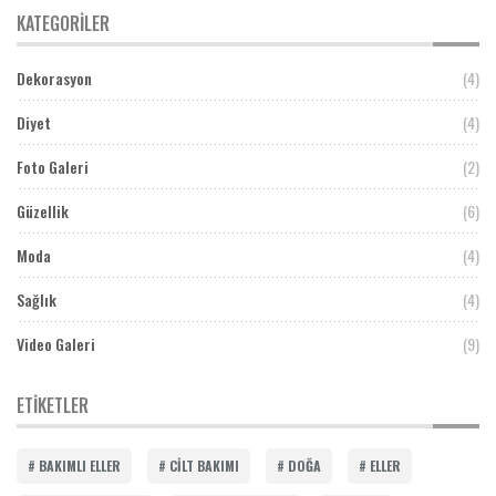
KATEGORILER
Dekorasyon
(4)
Diyet
(4)
Foto Galeri
(2)
Güzellik
(6)
Moda
(4)
Sağlık
(4)
Video Galeri
(9)
ETIKETLER
BAKIMLI ELLER
CILT BAKIMI
DOĞA
ELLER