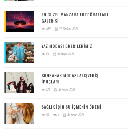
EN GÜZEL MANZARA FOTOĞRAFLARI
GALERISI
105
01 Haziran 2021
YAZ MODASI ÖNERILERIMIZ
61
31 Mayıs 2021
SONBAHAR MODASI ALIŞVERIŞ
IPUÇLARI
133
31 Mayıs 2021
SAĞLIK IÇIN SU IÇMENIN ÖNEMI
86
1
31 Mayıs 2021