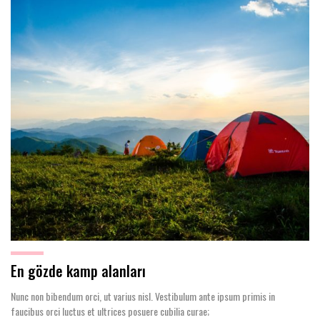
En gözde kamp alanları
Nunc non bibendum orci, ut varius nisl. Vestibulum ante ipsum primis in
faucibus orci luctus et ultrices posuere cubilia curae;