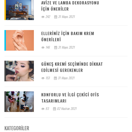
AVIZE VE LAMBA DEKORASYONU
IÇIN ÖNERILER
242
31 Mayıs 2021
ELLERINIZ IÇIN BAKIM KREM
ÖNERILERI
146
31 Mayıs 2021
GÜNEŞ KREMI SEÇIMINDE DIKKAT
EDILMESI GEREKENLER
153
31 Mayıs 2021
KONFORLU VE ILGI ÇEKICI OFIS
TASARIMLARI
93
02 Haziran 2021
KATEGORILER