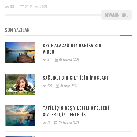
63
31 Mayıs 2021
DEVAMINI OKU
SON YAZILAR
KEYIF ALACAĞINIZ HARIKA BIR
VIDEO
43
01 Haziran 2021
SAĞLIKLI BIR CILT IÇIN IPUÇLARI
125
31 Mayıs 2021
TATIL IÇIN BEŞ YILDIZLI OTELLERI
SIZLER IÇIN DERLEDIK
73
02 Haziran 2021