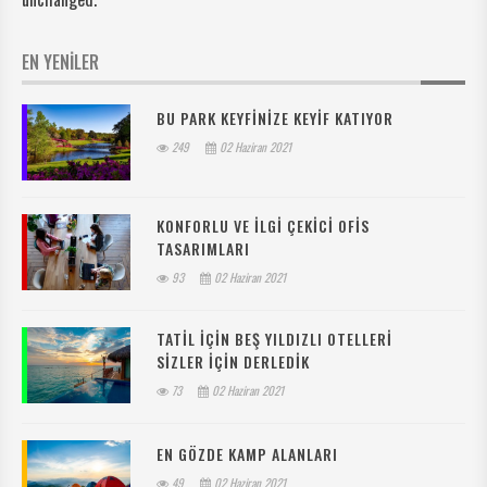
EN YENİLER
BU PARK KEYFINIZE KEYIF KATIYOR
249
02 Haziran 2021
KONFORLU VE ILGI ÇEKICI OFIS
TASARIMLARI
93
02 Haziran 2021
TATIL IÇIN BEŞ YILDIZLI OTELLERI
SIZLER IÇIN DERLEDIK
73
02 Haziran 2021
EN GÖZDE KAMP ALANLARI
49
02 Haziran 2021