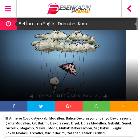
Bel İncelten Sağlıklı Domates Kürü
Detoks Çorbası Tarifi
Göbek Yağlarını Eriten Lahana Salatası
Kilo Aldırmayan Harika Ayva Tatlısı
Limonun İnsan Sağlığına Önemli Faydaları
SOSYAL MEDYADA PAYLAŞ
Anne ve Çocuk
,
Ayakkabı Modelleri
,
Bahçe Dekorasyonu
,
Banyo Dekorasyonu
,
Çanta Modelleri
,
Cilt Bakımı
,
Dekorasyon
,
Diyet
,
Elbise Modelleri
,
Gebelik
,
Genel
,
Güzellik
,
Magazin
,
Makyaj
,
Moda
,
Mutfak Dekorasyonu
,
Saç Bakımı
,
Sağlık
,
Sokak Modası
,
Trendler
,
Vücut Bakımı
,
Yazarlar
,
Yemek Tarifleri