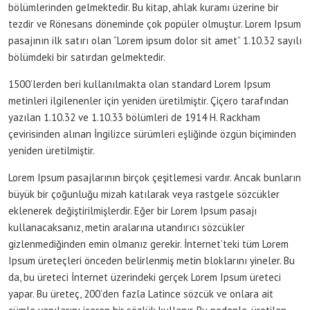
bölümlerinden gelmektedir. Bu kitap, ahlak kuramı üzerine bir
tezdir ve Rönesans döneminde çok popüler olmuştur. Lorem Ipsum
pasajının ilk satırı olan “Lorem ipsum dolor sit amet” 1.10.32 sayılı
bölümdeki bir satırdan gelmektedir.
1500’lerden beri kullanılmakta olan standard Lorem Ipsum
metinleri ilgilenenler için yeniden üretilmiştir. Çiçero tarafından
yazılan 1.10.32 ve 1.10.33 bölümleri de 1914 H. Rackham
çevirisinden alınan İngilizce sürümleri eşliğinde özgün biçiminden
yeniden üretilmiştir.
Lorem Ipsum pasajlarının birçok çeşitlemesi vardır. Ancak bunların
büyük bir çoğunluğu mizah katılarak veya rastgele sözcükler
eklenerek değiştirilmişlerdir. Eğer bir Lorem Ipsum pasajı
kullanacaksanız, metin aralarına utandırıcı sözcükler
gizlenmediğinden emin olmanız gerekir. İnternet’teki tüm Lorem
Ipsum üreteçleri önceden belirlenmiş metin bloklarını yineler. Bu
da, bu üreteci İnternet üzerindeki gerçek Lorem Ipsum üreteci
yapar. Bu üreteç, 200’den fazla Latince sözcük ve onlara ait