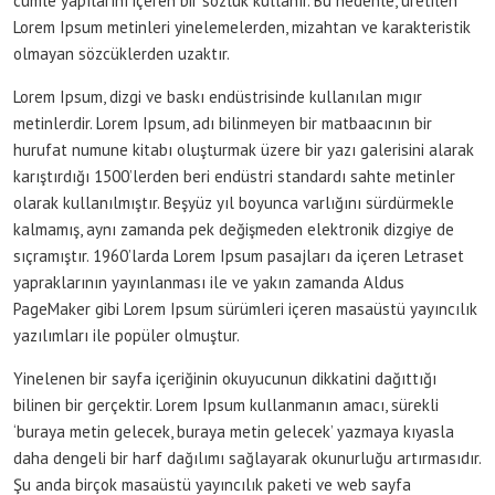
cümle yapılarını içeren bir sözlük kullanır. Bu nedenle, üretilen
Lorem Ipsum metinleri yinelemelerden, mizahtan ve karakteristik
olmayan sözcüklerden uzaktır.
Lorem Ipsum, dizgi ve baskı endüstrisinde kullanılan mıgır
metinlerdir. Lorem Ipsum, adı bilinmeyen bir matbaacının bir
hurufat numune kitabı oluşturmak üzere bir yazı galerisini alarak
karıştırdığı 1500’lerden beri endüstri standardı sahte metinler
olarak kullanılmıştır. Beşyüz yıl boyunca varlığını sürdürmekle
kalmamış, aynı zamanda pek değişmeden elektronik dizgiye de
sıçramıştır. 1960’larda Lorem Ipsum pasajları da içeren Letraset
yapraklarının yayınlanması ile ve yakın zamanda Aldus
PageMaker gibi Lorem Ipsum sürümleri içeren masaüstü yayıncılık
yazılımları ile popüler olmuştur.
Yinelenen bir sayfa içeriğinin okuyucunun dikkatini dağıttığı
bilinen bir gerçektir. Lorem Ipsum kullanmanın amacı, sürekli
‘buraya metin gelecek, buraya metin gelecek’ yazmaya kıyasla
daha dengeli bir harf dağılımı sağlayarak okunurluğu artırmasıdır.
Şu anda birçok masaüstü yayıncılık paketi ve web sayfa