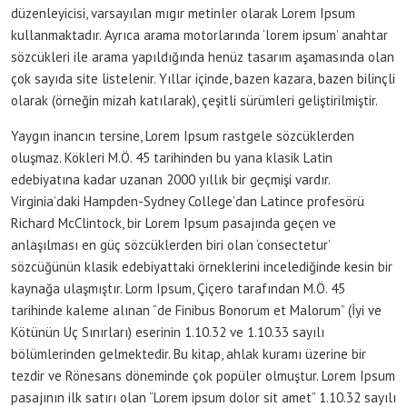
düzenleyicisi, varsayılan mıgır metinler olarak Lorem Ipsum
kullanmaktadır. Ayrıca arama motorlarında ‘lorem ipsum’ anahtar
sözcükleri ile arama yapıldığında henüz tasarım aşamasında olan
çok sayıda site listelenir. Yıllar içinde, bazen kazara, bazen bilinçli
olarak (örneğin mizah katılarak), çeşitli sürümleri geliştirilmiştir.
Yaygın inancın tersine, Lorem Ipsum rastgele sözcüklerden
oluşmaz. Kökleri M.Ö. 45 tarihinden bu yana klasik Latin
edebiyatına kadar uzanan 2000 yıllık bir geçmişi vardır.
Virginia’daki Hampden-Sydney College’dan Latince profesörü
Richard McClintock, bir Lorem Ipsum pasajında geçen ve
anlaşılması en güç sözcüklerden biri olan ‘consectetur’
sözcüğünün klasik edebiyattaki örneklerini incelediğinde kesin bir
kaynağa ulaşmıştır. Lorm Ipsum, Çiçero tarafından M.Ö. 45
tarihinde kaleme alınan “de Finibus Bonorum et Malorum” (İyi ve
Kötünün Uç Sınırları) eserinin 1.10.32 ve 1.10.33 sayılı
bölümlerinden gelmektedir. Bu kitap, ahlak kuramı üzerine bir
tezdir ve Rönesans döneminde çok popüler olmuştur. Lorem Ipsum
pasajının ilk satırı olan “Lorem ipsum dolor sit amet” 1.10.32 sayılı