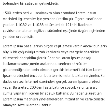
bölümdeki bir satırdan gelmektedir.
1500’lerden beri kullanılmakta olan standard Lorem Ipsum
metinleri ilgilenenler için yeniden üretilmiştir. Çiçero tarafından
yazılan 1.10.32 ve 1.10.33 bölümleri de 1914 H. Rackham
çevirisinden alınan İngilizce sürümleri eşliğinde özgün biçiminden
yeniden üretilmiştir.
Lorem Ipsum pasajlarının birçok çeşitlemesi vardır. Ancak bunların
büyük bir çoğunluğu mizah katılarak veya rastgele sözcükler
eklenerek değiştirilmişlerdir. Eğer bir Lorem Ipsum pasajı
kullanacaksanız, metin aralarına utandırıcı sözcükler
gizlenmediğinden emin olmanız gerekir. İnternet’teki tüm Lorem
Ipsum üreteçleri önceden belirlenmiş metin bloklarını yineler. Bu
da, bu üreteci İnternet üzerindeki gerçek Lorem Ipsum üreteci
yapar. Bu üreteç, 200’den fazla Latince sözcük ve onlara ait
cümle yapılarını içeren bir sözlük kullanır. Bu nedenle, üretilen
Lorem Ipsum metinleri yinelemelerden, mizahtan ve karakteristik
olmayan sözcüklerden uzaktır.