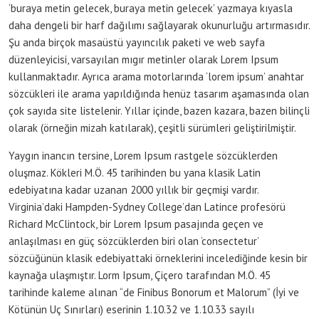
‘buraya metin gelecek, buraya metin gelecek’ yazmaya kıyasla
daha dengeli bir harf dağılımı sağlayarak okunurluğu artırmasıdır.
Şu anda birçok masaüstü yayıncılık paketi ve web sayfa
düzenleyicisi, varsayılan mıgır metinler olarak Lorem Ipsum
kullanmaktadır. Ayrıca arama motorlarında ‘lorem ipsum’ anahtar
sözcükleri ile arama yapıldığında henüz tasarım aşamasında olan
çok sayıda site listelenir. Yıllar içinde, bazen kazara, bazen bilinçli
olarak (örneğin mizah katılarak), çeşitli sürümleri geliştirilmiştir.
Yaygın inancın tersine, Lorem Ipsum rastgele sözcüklerden
oluşmaz. Kökleri M.Ö. 45 tarihinden bu yana klasik Latin
edebiyatına kadar uzanan 2000 yıllık bir geçmişi vardır.
Virginia’daki Hampden-Sydney College’dan Latince profesörü
Richard McClintock, bir Lorem Ipsum pasajında geçen ve
anlaşılması en güç sözcüklerden biri olan ‘consectetur’
sözcüğünün klasik edebiyattaki örneklerini incelediğinde kesin bir
kaynağa ulaşmıştır. Lorm Ipsum, Çiçero tarafından M.Ö. 45
tarihinde kaleme alınan “de Finibus Bonorum et Malorum” (İyi ve
Kötünün Uç Sınırları) eserinin 1.10.32 ve 1.10.33 sayılı