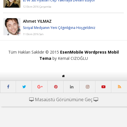
Et ve Süt Fiyatları Cep Yakmaya Devam Ediyor
12 Ekim 2016 Çarşamba
Ahmet YILMAZ
Sosyal Medyanın Yeni Çılgınlığına Hoşgeldiniz
11 Ekim 2016 Salı
Tüm Hakları Saklıdır © 2015
EsenMobile Wordpress Mobil
Tema
by Kemal CIZOĞLU
Masaüstü Görünümüne Geç