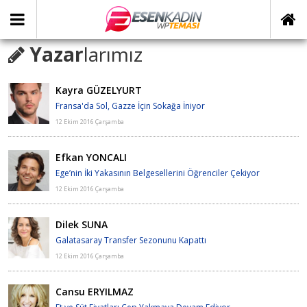
Yazar
larımız
Kayra GÜZELYURT
Fransa'da Sol, Gazze İçin Sokağa İniyor
12 Ekim 2016 Çarşamba
Efkan YONCALI
Ege’nin İki Yakasının Belgesellerini Öğrenciler Çekiyor
12 Ekim 2016 Çarşamba
Dilek SUNA
Galatasaray Transfer Sezonunu Kapattı
12 Ekim 2016 Çarşamba
Cansu ERYILMAZ