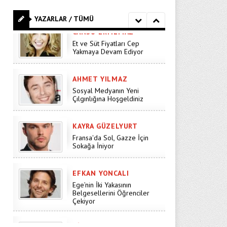
Et ve Süt Fiyatları Cep
Yakmaya Devam Ediyor
YAZARLAR / TÜMÜ
AHMET YILMAZ
Sosyal Medyanın Yeni
Çılgınlığına Hoşgeldiniz
KAYRA GÜZELYURT
Fransa'da Sol, Gazze İçin
Sokağa İniyor
EFKAN YONCALI
Ege’nin İki Yakasının
Belgesellerini Öğrenciler
Çekiyor
DILEK SUNA
Galatasaray Transfer
Sezonunu Kapattı