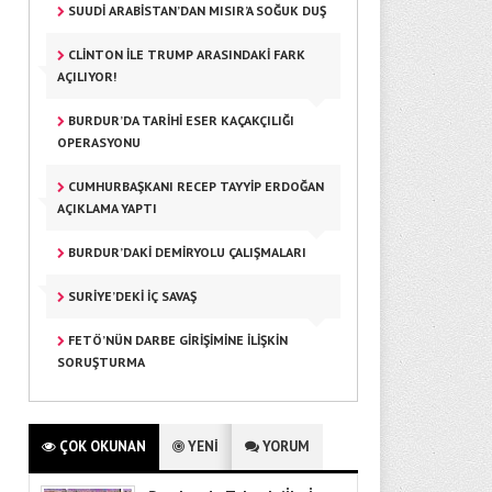
SUUDI ARABISTAN’DAN MISIR’A SOĞUK DUŞ
CLINTON ILE TRUMP ARASINDAKI FARK
AÇILIYOR!
BURDUR’DA TARIHI ESER KAÇAKÇILIĞI
OPERASYONU
CUMHURBAŞKANI RECEP TAYYIP ERDOĞAN
AÇIKLAMA YAPTI
EFKAN YONCALI
BURDUR’DAKI DEMIRYOLU ÇALIŞMALARI
Ege’nin İki Yakasının
Belgesellerini Öğrenciler
Çekiyor
SURIYE’DEKI IÇ SAVAŞ
FETÖ’NÜN DARBE GIRIŞIMINE ILIŞKIN
DILEK SUNA
SORUŞTURMA
Galatasaray Transfer
Sezonunu Kapattı
ÇOK OKUNAN
YENİ
YORUM
CANSU ERYILMAZ
Et ve Süt Fiyatları Cep