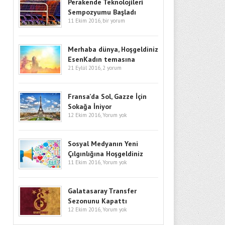
Yakmaya Devam Ediyor
Perakende Teknoloji̇leri̇
Sempozyumu Başladı
11 Ekim 2016,
bir yorum
AHMET YILMAZ
Sosyal Medyanın Yeni
Çılgınlığına Hoşgeldiniz
Merhaba dünya, Hoşgeldiniz
EsenKadın temasına
21 Eylül 2016,
2 yorum
KAYRA GÜZELYURT
Fransa'da Sol, Gazze İçin
Sokağa İniyor
Fransa’da Sol, Gazze İçin
Sokağa İniyor
12 Ekim 2016,
Yorum yok
EFKAN YONCALI
Ege’nin İki Yakasının
Belgesellerini Öğrenciler
Sosyal Medyanın Yeni
Çekiyor
Çılgınlığına Hoşgeldiniz
11 Ekim 2016,
Yorum yok
DILEK SUNA
Galatasaray Transfer
Galatasaray Transfer
Sezonunu Kapattı
Sezonunu Kapattı
12 Ekim 2016,
Yorum yok
CANSU ERYILMAZ