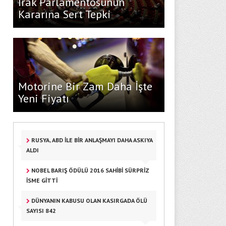
Irak Parlamentosunun
Kararına Sert Tepki
Motorine Bir Zam Daha İşte
Yeni Fiyatı
RUSYA, ABD ILE BIR ANLAŞMAYI DAHA ASKIYA
ALDI
NOBEL BARIŞ ÖDÜLÜ 2016 SAHIBI SÜRPRIZ
İSME GITTI
DÜNYANIN KABUSU OLAN KASIRGADA ÖLÜ
SAYISI 842