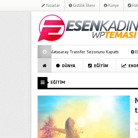
Yazarlar
Gizlilik İlkesi
Künye
Hab
yor
Galatasaray Transfer Sezonunu Kapattı
Et ve Süt Fiya
DÜNYA
EĞITIM
EKO
EĞITIM
W
S