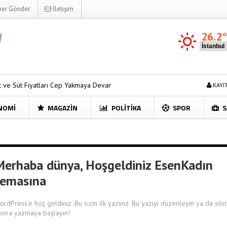
er Gönder
İletişim
26.2
tları Cep Yakmaya Devam Ediyor
Sosyal Medyanın Yeni Çılgınlığına 
KAYI
NOMI
MAGAZIN
POLITIKA
SPOR
S
Merhaba dünya, Hoşgeldiniz EsenKadın
temasına
ordPress’e hoş geldiniz. Bu sizin ilk yazınız. Bu yazıyı düzenleyin ya da silin
onra yazmaya başlayın!