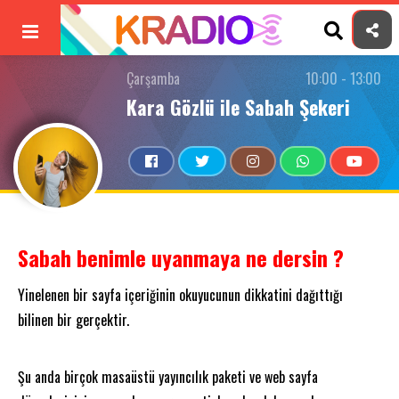
Skip
to
content
Çarşamba
10:00 - 13:00
Kara Gözlü ile Sabah Şekeri
Sabah benimle uyanmaya ne dersin ?
Yinelenen bir sayfa içeriğinin okuyucunun dikkatini dağıttığı
bilinen bir gerçektir.
Şu anda birçok masaüstü yayıncılık paketi ve web sayfa