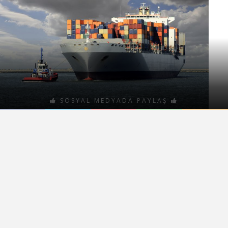
SOSYAL MEDYADA PAYLAŞ
Politika
10 Ekim 2016
0 YORUM
Kemal CIZOĞLU
Gümrük ve Ticaret Bakanı
Tüfenkci Basın Toplantısı
Gümrük ve Ticaret Bakanı Bülent Tüfenkci, “Türkiye’de kurulan
yabancı sermayeli şirketlere baktığımızda 15 Temmuz’dan önce