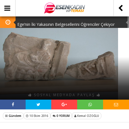
Ege’nin İki Yakasının Belgesellerini Öğrenciler Çekiyor
Galatasaray Transfer Sezonunu Kapattı
Et ve Süt Fiyatları Cep Yakmaya Devam Ediyor
Sosyal Medyanın Yeni Çılgınlığına Hoşgeldiniz
Fransa’da Sol, Gazze İçin Sokağa İniyor
SOSYAL MEDYADA PAYLAŞ
Gündem
10 Ekim 2016
0 YORUM
Kemal CIZOĞLU