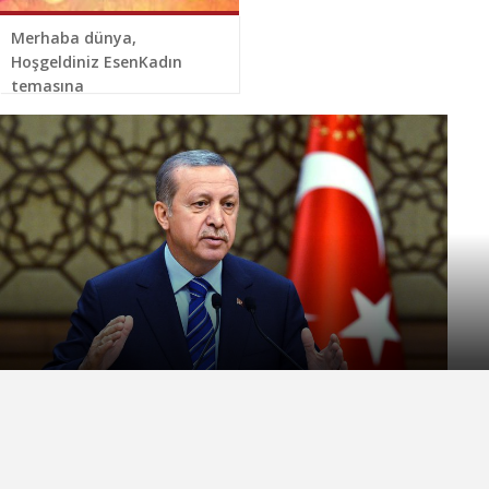
Merhaba dünya,
Hoşgeldiniz EsenKadın
temasına
SOSYAL MEDYADA PAYLAŞ
Gündem
10 Ekim 2016
0 YORUM
Kemal CIZOĞLU