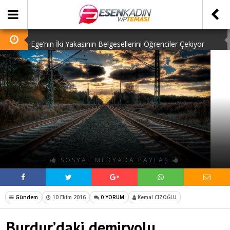
Ege’nin İki Yakasının Belgesellerini Öğrenciler Çekiyor
Galatasaray Transfer Sezonunu Kapattı
Et ve Süt Fiyatları Cep Yakmaya Devam Ediyor
Sosyal Medyanın Yeni Çılgınlığına Hoşgeldiniz
Fransa’da Sol, Gazze İçin Sokağa İniyor
SOSYAL MEDYADA PAYLAŞ
Gündem
10 Ekim 2016
0 YORUM
Kemal CIZOĞLU
Burdur’daki demiryolu