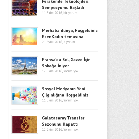
Yakmaya Devam Ediyor
Perakende Teknoloji̇leri̇
Sempozyumu Başladı
11 Ekim 2016,
bir yorum
AHMET YILMAZ
Sosyal Medyanın Yeni
Çılgınlığına Hoşgeldiniz
Merhaba dünya, Hoşgeldiniz
EsenKadın temasına
21 Eylül 2016,
2 yorum
KAYRA GÜZELYURT
Fransa'da Sol, Gazze İçin
Sokağa İniyor
Fransa’da Sol, Gazze İçin
Sokağa İniyor
12 Ekim 2016,
Yorum yok
EFKAN YONCALI
Ege’nin İki Yakasının
Belgesellerini Öğrenciler
Sosyal Medyanın Yeni
Çekiyor
Çılgınlığına Hoşgeldiniz
11 Ekim 2016,
Yorum yok
DILEK SUNA
Galatasaray Transfer
Galatasaray Transfer
Sezonunu Kapattı
Sezonunu Kapattı
12 Ekim 2016,
Yorum yok
CANSU ERYILMAZ