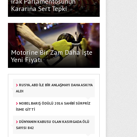
Irak Parlamentosunun
Kararına Sert Tepki
Motorine Bir Zam Daha İşte
Yeni Fiyatı
RUSYA, ABD ILE BIR ANLAŞMAYI DAHA ASKIYA
ALDI
NOBEL BARIŞ ÖDÜLÜ 2016 SAHIBI SÜRPRIZ
İSME GITTI
DÜNYANIN KABUSU OLAN KASIRGADA ÖLÜ
SAYISI 842