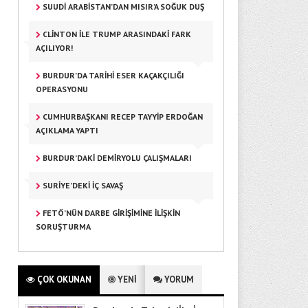
SUUDI ARABISTAN’DAN MISIR’A SOĞUK DUŞ
CLINTON ILE TRUMP ARASINDAKI FARK
AÇILIYOR!
BURDUR’DA TARIHI ESER KAÇAKÇILIĞI
OPERASYONU
CUMHURBAŞKANI RECEP TAYYIP ERDOĞAN
AÇIKLAMA YAPTI
EFKAN YONCALI
BURDUR’DAKI DEMIRYOLU ÇALIŞMALARI
Ege’nin İki Yakasının
Belgesellerini Öğrenciler
Çekiyor
SURIYE’DEKI IÇ SAVAŞ
FETÖ’NÜN DARBE GIRIŞIMINE ILIŞKIN
DILEK SUNA
SORUŞTURMA
Galatasaray Transfer
Sezonunu Kapattı
ÇOK OKUNAN
YENİ
YORUM
CANSU ERYILMAZ
Et ve Süt Fiyatları Cep