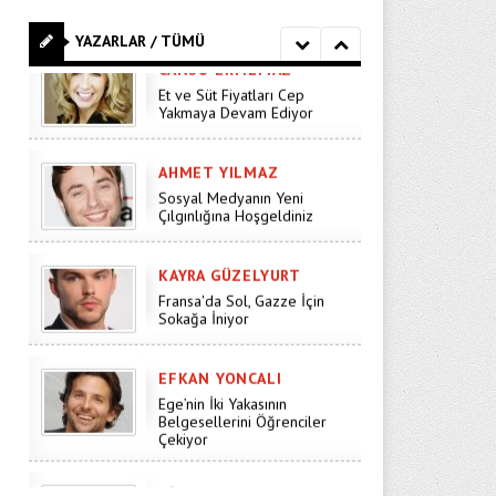
Et ve Süt Fiyatları Cep
Yakmaya Devam Ediyor
YAZARLAR / TÜMÜ
AHMET YILMAZ
Sosyal Medyanın Yeni
Çılgınlığına Hoşgeldiniz
KAYRA GÜZELYURT
Fransa'da Sol, Gazze İçin
Sokağa İniyor
EFKAN YONCALI
Ege’nin İki Yakasının
Belgesellerini Öğrenciler
Çekiyor
DILEK SUNA
Galatasaray Transfer
Sezonunu Kapattı