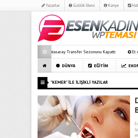
Yazarlar
Gizlilik İlkesi
Künye
Hab
or
Galatasaray Transfer Sezonunu Kapattı
Et ve Süt Fiyat
DÜNYA
EĞITIM
EKO
"KEMER" ILE İLIŞIKLI YAZILAR
B
E
I
e