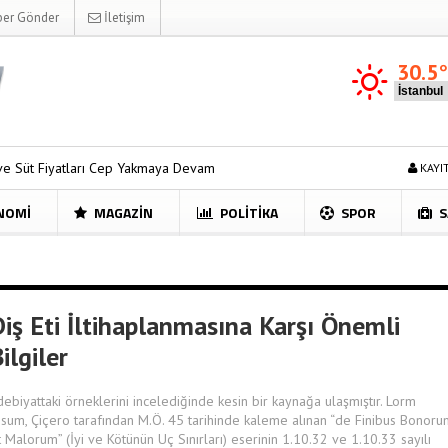
er Gönder
İletişim
30.5
ları Cep Yakmaya Devam Ediyor
Sosyal Medyanın Yeni Çılgınlığına H
KAYI
NOMI
MAGAZIN
POLITIKA
SPOR
S
Diş Eti İltihaplanmasına Karşı Önemli
ilgiler
debiyattaki örneklerini incelediğinde kesin bir kaynağa ulaşmıştır. Lorm
psum, Çiçero tarafından M.Ö. 45 tarihinde kaleme alınan “de Finibus Bonoru
t Malorum” (İyi ve Kötünün Uç Sınırları) eserinin 1.10.32 ve 1.10.33 sayılı