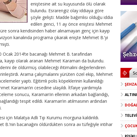
eniştesine ait su kuyusunda ölü olarak
bulundu. Esrarengiz olay iddiaya göre
şöyle gelişti: Madde bağımlısı olduğu iddia
edilen genci, 11 ay önce eniştesi Mehmet
r süre sonra kendisinden haber alınamayan genç için kayıp
elevizyon kanalında programa çıkarak enişte Mehmet B.’yi
mişti.
Şehz
 30 Ocak 2014’te bacanağı Mehmet B. tarafından
da, kayıp olarak aranan Mehmet Karaman da bulundu.
derini de öldürmüş olabileceği ihtimalini değerlendiren
S
rinleştirdi. Arama çalışmalarını yürüten özel ekip, Mehmet
celemeler yaptı. Eğitimli polis köpeklerinin kullanıldığı
ŞEHZA
t Karaman’ın cesedine ulaşıldı. İtfaiye yardımıyla
inceleme sonucu, Karaman’ın ellerinin arkadan bağlandığı,
ALTIN
bağlandığı tespit edildi. Karaman’ın atılmasının ardından
DOĞAL
.
TELEV
si için Malatya Adli Tıp Kurumu morguna kaldırıldı.
et B.’nin bacanağını öldürdükten sonra av tüfeğiyle intihar
ÇOCUK
PIŞIKL