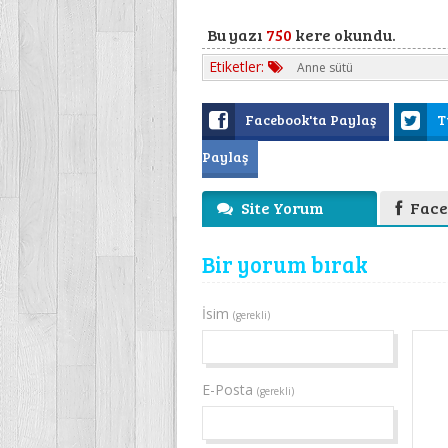
Bu yazı
750
kere okundu.
Etiketler:
Anne sütü
Facebook'ta Paylaş
T
Paylaş
Site Yorum
Face
Bir yorum bırak
İsim
(gerekli)
E-Posta
(gerekli)