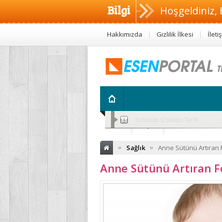
Bilgi
Hoşgeldiniz, 
Hakkımızda
Gizlilik İlkesi
İleti
Altını Islatan Çocuklar İçin Bitk
Sağlık
Diyet
Anne ve Çocu
»
»
Sağlık
Anne Sütünü Artıran 
Anne Sütünü Artıran 