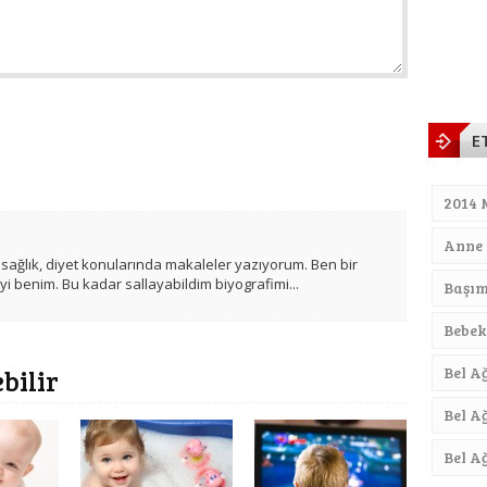
E
2014 
Anne 
 sağlık, diyet konularında makaleler yazıyorum. Ben bir
iyi benim. Bu kadar sallayabildim biyografimi...
Başım
Bebek
Bel A
ebilir
Bel Ağ
Bel A