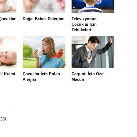
 Çocuklar
Doğal Bebek Deterjanı
Televizyonun
Çocuklar İçin
Tehlikeleri
Kil Kremi
Çocuklar İçin Polen
Çarpıntı İçin Özel
Alerjisi
Macun
 Süt
y