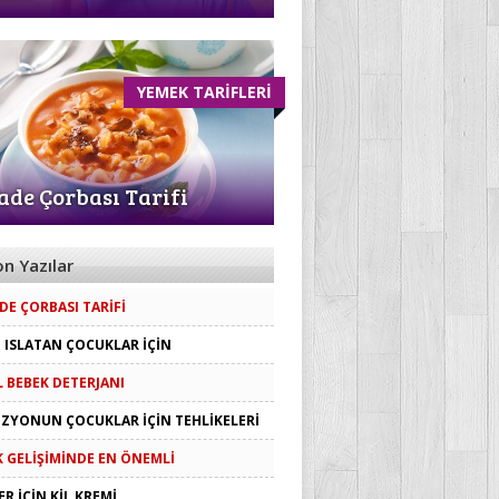
YEMEK TARİFLERİ
ade Çorbası Tarifi
on Yazılar
DE ÇORBASI TARIFI
I ISLATAN ÇOCUKLAR İÇIN
 BEBEK DETERJANI
IZYONUN ÇOCUKLAR İÇIN TEHLIKELERI
 GELIŞIMINDE EN ÖNEMLI
ER İÇIN KIL KREMI