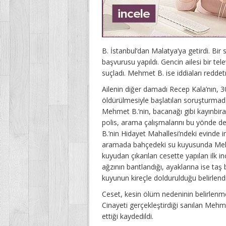
B. İstanbul’dan Malatya’ya getirdi. Bi
başvurusu yapıldı. Gencin ailesi bir t
suçladı. Mehmet B. ise iddiaları reddet
Ailenin diğer damadı Recep Kala’nın,
öldürülmesiyle başlatılan soruşturma
Mehmet B.’nin, bacanağı gibi kayınbira
polis, arama çalışmalarını bu yönde de
B.’nin Hidayet Mahallesi’ndeki evinde in
aramada bahçedeki su kuyusunda Mehme
kuyudan çıkarılan cesette yapılan ilk 
ağzının bantlandığı, ayaklarına ise taş 
kuyunun kireçle doldurulduğu belirlendi
Ceset, kesin ölüm nedeninin belirlenme
Cinayeti gerçekleştirdiği sanılan Mehm
ettiği kaydedildi.