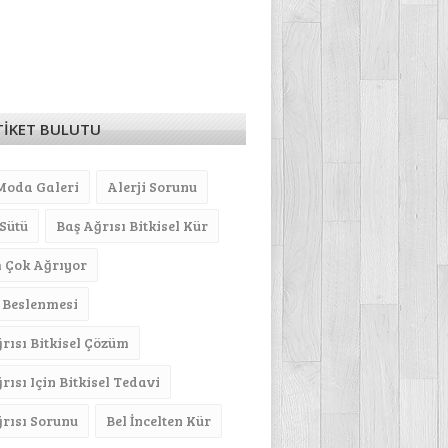
TİKET BULUTU
Moda Galeri
Alerji Sorunu
Sütü
Baş Ağrısı Bitkisel Kür
 Çok Ağrıyor
 Beslenmesi
ğrısı Bitkisel Çözüm
rısı Için Bitkisel Tedavi
ğrısı Sorunu
Bel İncelten Kür