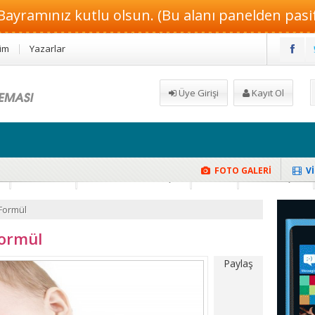
Bayramınız kutlu olsun. (Bu alanı panelden pasif 
şim
Yazarlar
Üye Girişi
Kayıt Ol
FOTO GALERİ
V
isel Çay Tarifi
k
Hamilelik
Güzellik ve Makyaj
Moda
Dekorasyon
Formül
Formül
Paylaş