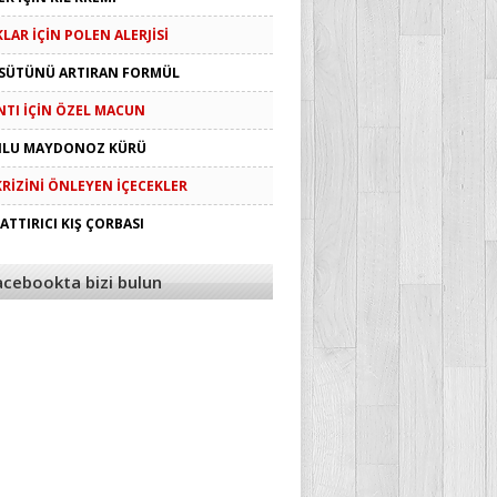
LAR İÇIN POLEN ALERJISI
SÜTÜNÜ ARTIRAN FORMÜL
NTI İÇIN ÖZEL MACUN
NLU MAYDONOZ KÜRÜ
KRIZINI ÖNLEYEN İÇECEKLER
ATTIRICI KIŞ ÇORBASI
acebookta bizi bulun