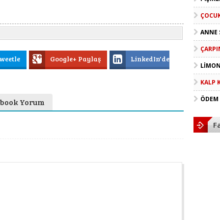
ÇOCUK
ANNE 
ÇARPI
weetle
Google+ Paylaş
LinkedIn'de
LIMO
KALP 
ÖDEM 
book Yorum
F