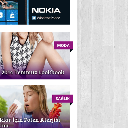
MODA
2014 Temmuz Lookbook
SAĞLIK
lar İçin Polen Alerjisi
unu