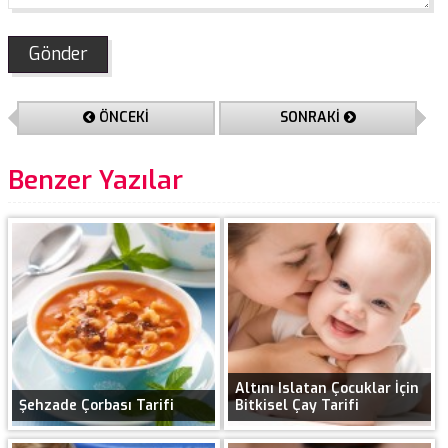
ÖNCEKİ
SONRAKİ
Benzer Yazılar
Altını Islatan Çocuklar İçin
Şehzade Çorbası Tarifi
Bitkisel Çay Tarifi