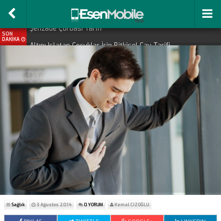
SON
Altını Islatan Çocuklar İçin Bitkisel Çay Tarifi
DAKİKA
Doğal Bebek Deterjanı
Televizyonun Çocuklar İçin Tehlikeleri
Çocuk Gelişiminde En Önemli Besin Süt
Şehzade Çorbası Tarifi
Sağlık
3 Ağustos 2014
0 YORUM
Kemal CIZOĞLU